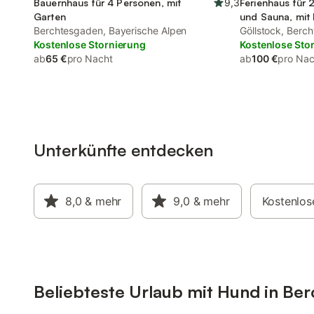
Bauernhaus für 4 Personen, mit
9,3
Ferienhaus für 
Garten
und Sauna, mit 
Berchtesgaden, Bayerische Alpen
Göllstock, Berc
Kostenlose Stornierung
Kostenlose Sto
ab
65 €
pro Nacht
ab
100 €
pro Nac
Unterkünfte entdecken
8,0
& mehr
9,0
& mehr
Kostenlos
Beliebteste Urlaub mit Hund in Be