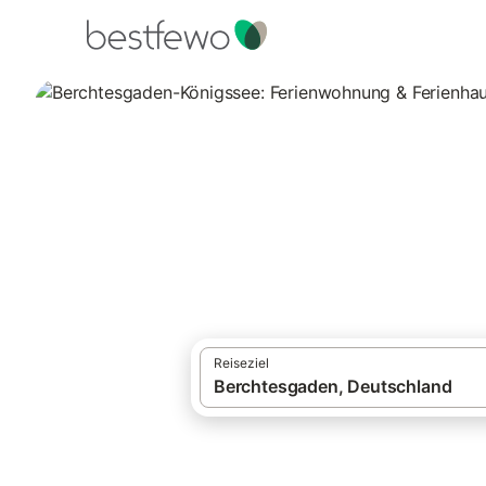
·
Ferienhäuser und Ferienwohnungen
Deut
Berchtesgaden-Kö
Hund
8 Unterkünfte für Urlaub mit Hund. Vergl
Reiseziel