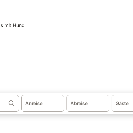
·
·
·
·
schland
Bayern
Inn-Salzach Region
Bayerische Alpen
Urlaub m
nigssee: Ferienwohnung & Fe
eichen und buchen Sie zum besten Preis!
Anreise
Abreise
Gäste