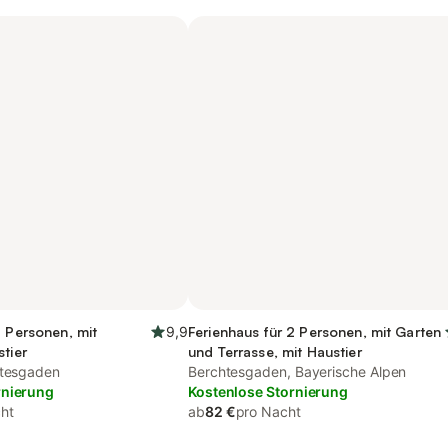
5 Personen, mit
9,9
Ferienhaus für 2 Personen, mit Garten
stier
und Terrasse, mit Haustier
htesgaden
Berchtesgaden, Bayerische Alpen
rnierung
Kostenlose Stornierung
ht
ab
82 €
pro Nacht