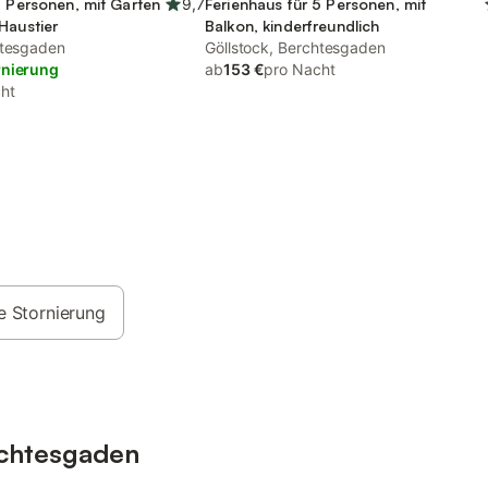
2 Personen, mit Garten
9,7
Ferienhaus für 5 Personen, mit
Haustier
Balkon, kinderfreundlich
htesgaden
Göllstock, Berchtesgaden
rnierung
ab
153 €
pro Nacht
ht
e Stornierung
rchtesgaden