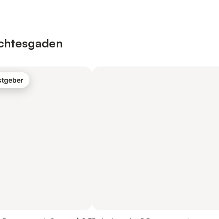
rchtesgaden
stgeber