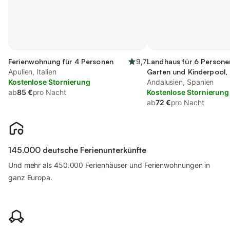
Ferienwohnung für 4 Personen
9,7
Landhaus für 6 Personen
Apulien, Italien
Garten und Kinderpool, 
Kostenlose Stornierung
Haustier
Andalusien, Spanien
ab
85 €
pro Nacht
Kostenlose Stornierung
ab
72 €
pro Nacht
145.000 deutsche Ferienunterkünfte
Und mehr als 450.000 Ferienhäuser und Ferienwohnungen in
ganz Europa.