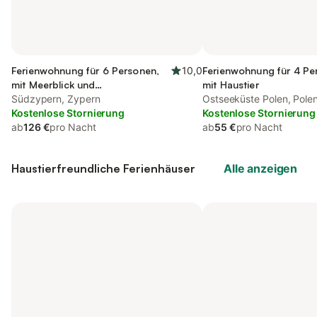
Ferienwohnung für 6 Personen,
10,0
Ferienwohnung für 4 Pe
mit Meerblick und
mit Haustier
Balkon/Terrasse
Südzypern, Zypern
Ostseeküste Polen, Pole
Kostenlose Stornierung
Kostenlose Stornierung
ab
126 €
pro Nacht
ab
55 €
pro Nacht
Haustierfreundliche Ferienhäuser
Alle anzeigen