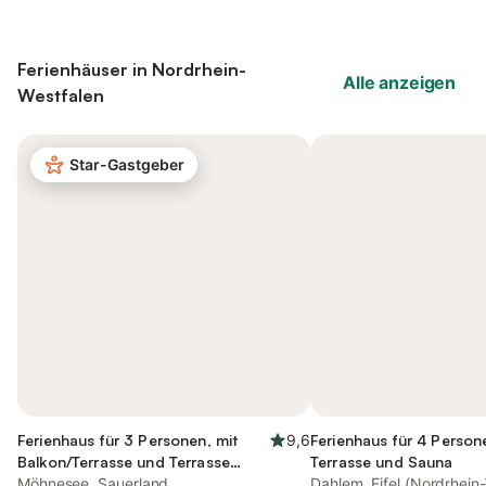
Ferienhäuser in Nordrhein-
Alle anzeigen
Westfalen
Star-Gastgeber
Ferienhaus für 3 Personen, mit
9,6
Ferienhaus für 4 Person
Balkon/Terrasse und Terrasse
Terrasse und Sauna
sowie Garten
Möhnesee, Sauerland
Dahlem, Eifel (Nordrhein