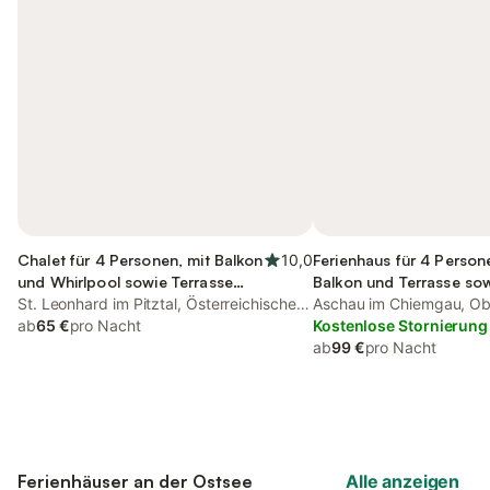
Chalet für 4 Personen, mit Balkon
10,0
Ferienhaus für 4 Person
und Whirlpool sowie Terrasse
Balkon und Terrasse so
und Garten
St. Leonhard im Pitztal, Österreichische
Aschau im Chiemgau, O
Alpen
ab
65 €
pro Nacht
Kostenlose Stornierung
ab
99 €
pro Nacht
Ferienhäuser an der Ostsee
Alle anzeigen