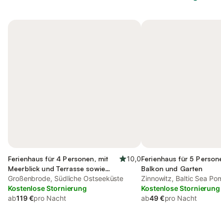
Ferienhaus für 4 Personen, mit
10,0
Ferienhaus für 5 Person
Meerblick und Terrasse sowie
Balkon und Garten
Garten
Großenbrode, Südliche Ostseeküste
Zinnowitz, Baltic Sea Po
Kostenlose Stornierung
Kostenlose Stornierung
ab
119 €
pro Nacht
ab
49 €
pro Nacht