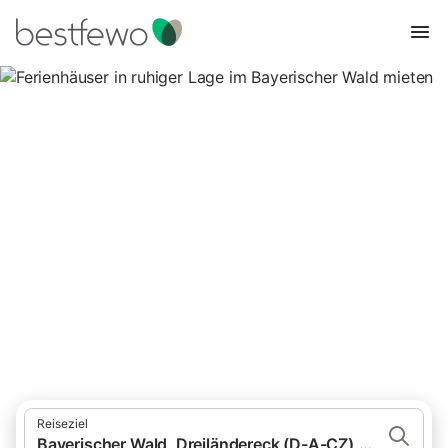
Ferienhäuser in ruhiger Lage im
Bayerischer Wald mieten
1.131 Unterkünfte für Ferienhäuser in ruhiger Lage. Vergleichen
und buchen Sie zum besten Preis!
Reiseziel
Bayerischer Wald, Dreiländereck (D-A-CZ), Deutschland