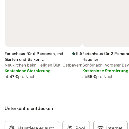
Ferienhaus für 6 Personen, mit
9,5
Ferienhaus für 2 Person
Garten und Balkon,
Haustier
kinderfreundlich
Neukirchen beim Heiligen Blut, Ostbayern
Schöllnach, Vorderer Bay
Kostenlose Stornierung
Kostenlose Stornierung
ab
47 €
pro Nacht
ab
55 €
pro Nacht
Unterkünfte entdecken
Haustiere erlaubt
Pool
Internet