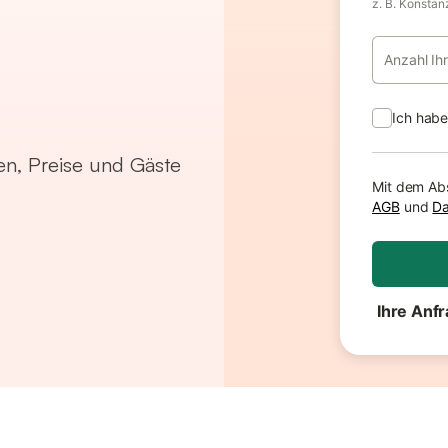
z. B. Konstan
Anzahl Ih
Ich hab
en, Preise und Gäste
Mit dem Ab
AGB
und
Da
Ihre Anfr