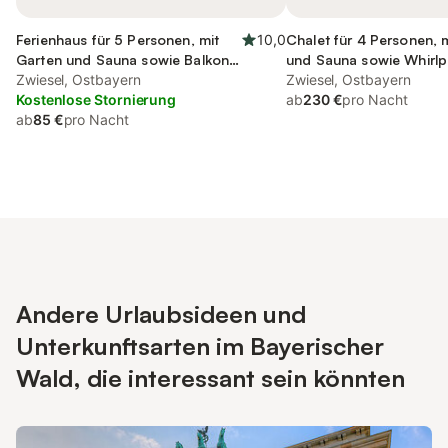
Ferienhaus für 5 Personen, mit
10,0
Chalet für 4 Personen, 
Garten und Sauna sowie Balkon,
und Sauna sowie Whirlp
kinderfreundlich
Zwiesel, Ostbayern
Zwiesel, Ostbayern
Kostenlose Stornierung
ab
230 €
pro Nacht
ab
85 €
pro Nacht
Andere Urlaubsideen und
Unterkunftsarten im Bayerischer
Wald, die interessant sein könnten