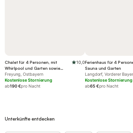
Chalet für 4 Personen, mit
10,0
Ferienhaus für 4 Person
Whirlpool und Garten sowie
Sauna und Garten
Sauna und Pool
Freyung, Ostbayern
Langdorf, Vorderer Baye
Kostenlose Stornierung
Kostenlose Stornierung
ab
190 €
pro Nacht
ab
65 €
pro Nacht
Unterkünfte entdecken