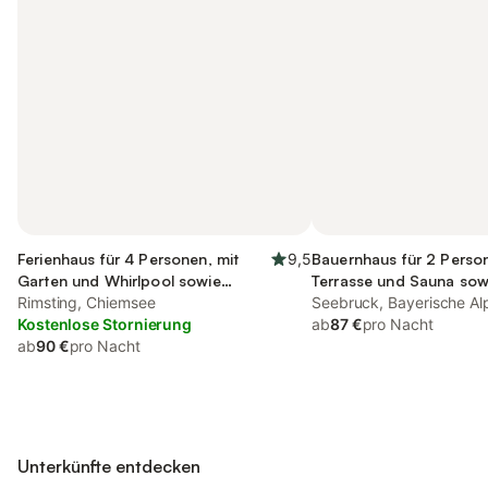
Ferienhaus für 4 Personen, mit
9,5
Bauernhaus für 2 Person
Garten und Whirlpool sowie
Terrasse und Sauna sow
Sauna und Terrasse
Rimsting, Chiemsee
und Seeblick
Seebruck, Bayerische Al
Kostenlose Stornierung
ab
87 €
pro Nacht
ab
90 €
pro Nacht
Unterkünfte entdecken