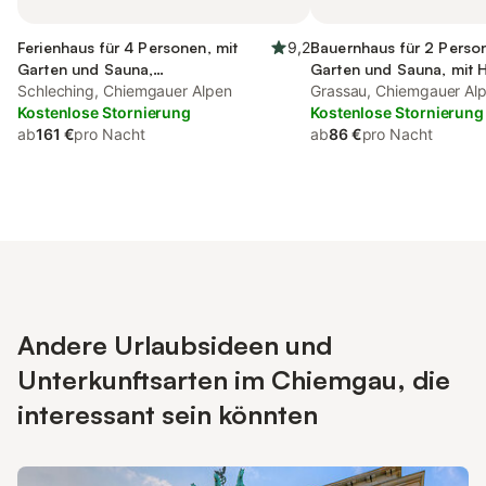
Ferienhaus für 4 Personen, mit
9,2
Bauernhaus für 2 Person
Garten und Sauna,
Garten und Sauna, mit H
kinderfreundlich
Schleching, Chiemgauer Alpen
Grassau, Chiemgauer Al
Kostenlose Stornierung
Kostenlose Stornierung
ab
161 €
pro Nacht
ab
86 €
pro Nacht
Andere Urlaubsideen und
Unterkunftsarten im Chiemgau, die
interessant sein könnten