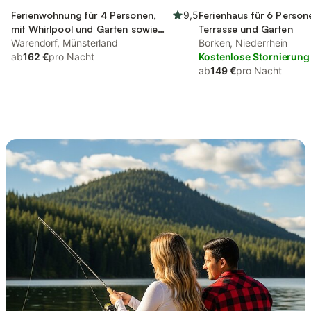
Ferienwohnung für 4 Personen,
9,5
Ferienhaus für 6 Person
mit Whirlpool und Garten sowie
Terrasse und Garten
Sauna
Warendorf, Münsterland
Borken, Niederrhein
ab
162 €
pro Nacht
Kostenlose Stornierung
ab
149 €
pro Nacht