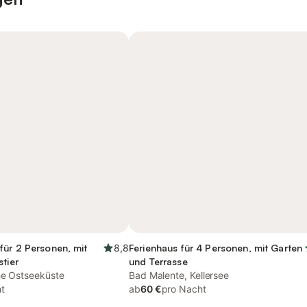
für 2 Personen, mit
8,8
Ferienhaus für 4 Personen, mit Garten
stier
und Terrasse
he Ostseeküste
Bad Malente, Kellersee
t
ab
60 €
pro Nacht