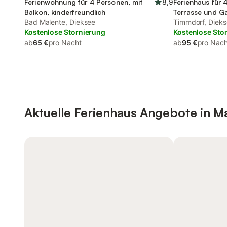
Ferienwohnung für 4 Personen, mit
8,9
Ferienhaus für 
Balkon, kinderfreundlich
Terrasse und Ga
Bad Malente, Dieksee
Timmdorf, Diek
Kostenlose Stornierung
Kostenlose Sto
ab
65 €
pro Nacht
ab
95 €
pro Nach
Aktuelle Ferienhaus Angebote in M