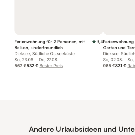
Ferienwohnung für 2 Personen, mit
9,4
Ferienwohnung 
Balkon, kinderfreundlich
Garten und Terr
Dieksee, Südliche Ostseeküste
Dieksee, Südlic
So, 23.08. - Do, 27.08.
So, 02.08. - So,
562 €
532 €
·
Bester Preis
965 €
831 €
·
Rab
Andere Urlaubsideen und Unterk