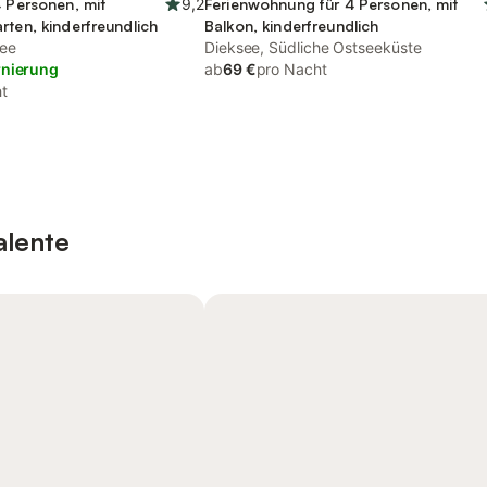
4 Personen, mit
9,2
Ferienwohnung für 4 Personen, mit
rten, kinderfreundlich
Balkon, kinderfreundlich
see
Dieksee, Südliche Ostseeküste
rnierung
ab
69 €
pro Nacht
t
alente