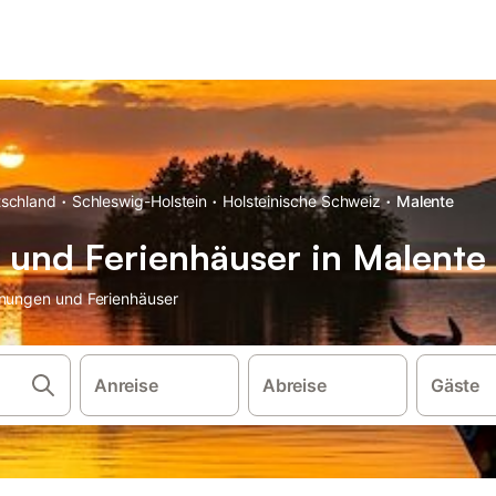
·
·
·
schland
Schleswig-Holstein
Holsteinische Schweiz
Malente
und Ferienhäuser in Malente
hnungen und Ferienhäuser
Anreise
Abreise
Gäste