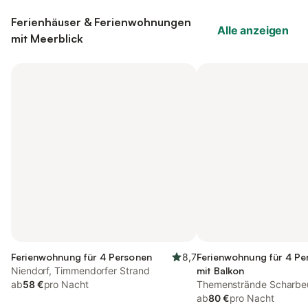
Ferienhäuser & Ferienwohnungen
Alle anzeigen
mit Meerblick
Ferienwohnung für 4 Personen
8,7
Ferienwohnung für 4 Pe
Niendorf, Timmendorfer Strand
mit Balkon
ab
58 €
pro Nacht
Themenstrände Scharbeu
Ostseeküste
ab
80 €
pro Nacht