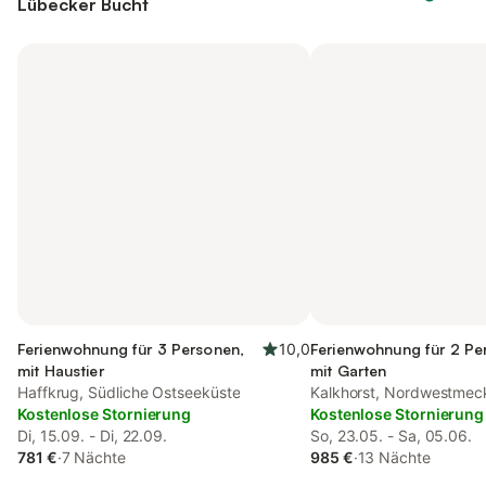
Lübecker Bucht
Ferienwohnung für 3 Personen,
10,0
Ferienwohnung für 2 Pe
mit Haustier
mit Garten
Haffkrug, Südliche Ostseeküste
Kalkhorst, Nordwestmec
Kostenlose Stornierung
(Wismar und Umgebung
Kostenlose Stornierung
Di, 15.09. - Di, 22.09.
So, 23.05. - Sa, 05.06.
781 €
·
7 Nächte
985 €
·
13 Nächte