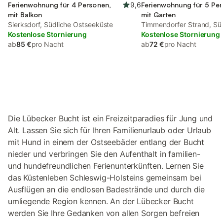
Ferienwohnung für 4 Personen,
9,6
Ferienwohnung für 5 Pe
mit Balkon
mit Garten
Sierksdorf, Südliche Ostseeküste
Timmendorfer Strand, Sü
Kostenlose Stornierung
Ostseeküste
Kostenlose Stornierung
ab
85 €
pro Nacht
ab
72 €
pro Nacht
Die Lübecker Bucht ist ein Freizeitparadies für Jung und
Alt. Lassen Sie sich für Ihren Familienurlaub oder Urlaub
mit Hund in einem der Ostseebäder entlang der Bucht
nieder und verbringen Sie den Aufenthalt in familien-
und hundefreundlichen Ferienunterkünften. Lernen Sie
das Küstenleben Schleswig-Holsteins gemeinsam bei
Ausflügen an die endlosen Badestrände und durch die
umliegende Region kennen. An der Lübecker Bucht
werden Sie Ihre Gedanken von allen Sorgen befreien