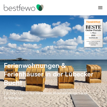
Ferienwohnungen &
Ferienhäuser in der Lübecker
Bucht
Für Ihren Urlaub nur die besten Ferienwohnungen und
Ferienhäuser