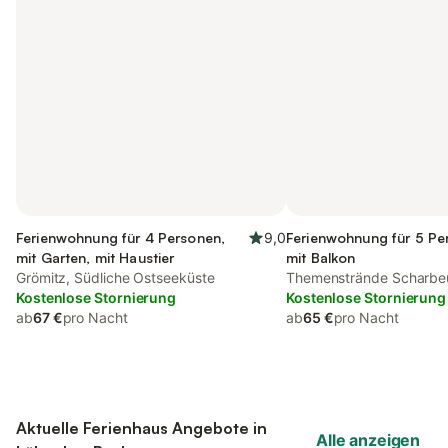
Ferienwohnung für 4 Personen,
9,0
Ferienwohnung für 5 Pe
mit Garten, mit Haustier
mit Balkon
Grömitz, Südliche Ostseeküste
Themenstrände Scharbeu
Kostenlose Stornierung
Ostseeküste
Kostenlose Stornierung
ab
67 €
pro Nacht
ab
65 €
pro Nacht
Aktuelle Ferienhaus Angebote in
Alle anzeigen