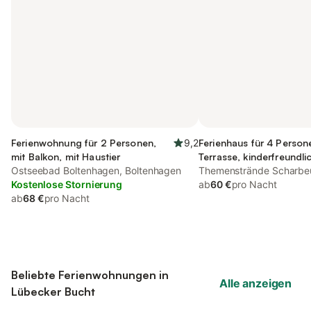
Ferienwohnung für 2 Personen,
9,2
Ferienhaus für 4 Person
mit Balkon, mit Haustier
Terrasse, kinderfreundli
Ostseebad Boltenhagen, Boltenhagen
Themenstrände Scharbeu
Kostenlose Stornierung
Ostseeküste
ab
60 €
pro Nacht
ab
68 €
pro Nacht
Beliebte Ferienwohnungen in
Alle anzeigen
Lübecker Bucht