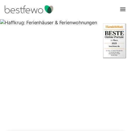
Haffkrug: Ferienhäuser &
Ferienwohnungen
Vergleichen Sie 336 Unterkünfte in Haffkrug und buchen Sie
zum besten Preis!