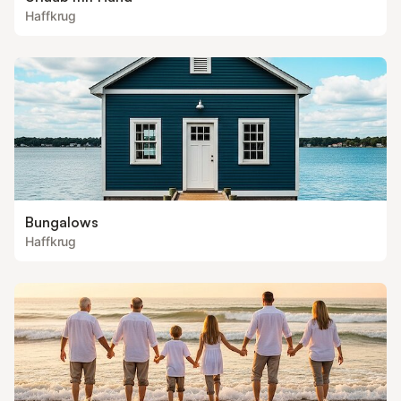
Haffkrug
Bungalows
Haffkrug