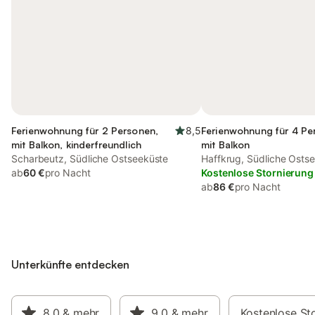
Ferienwohnung für 2 Personen,
8,5
Ferienwohnung für 4 Pe
mit Balkon, kinderfreundlich
mit Balkon
Scharbeutz, Südliche Ostseeküste
Haffkrug, Südliche Osts
ab
60 €
pro Nacht
Kostenlose Stornierung
ab
86 €
pro Nacht
Unterkünfte entdecken
8,0
& mehr
9,0
& mehr
Kostenlose St