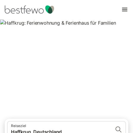
Haffkrug: Ferienwohnung &
Ferienhaus für Familien
336 Unterkünfte für Familienurlaub. Vergleichen und buchen Sie
zum besten Preis!
Reiseziel
Haffkrug, Deutschland