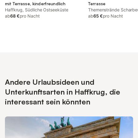
mit Terrasse, kinderfreundlich
Terrasse
Haffkrug, Südliche Ostseeküste
Themenstrände Scharbeu
ab
68 €
pro Nacht
Ostseeküste
ab
65 €
pro Nacht
Andere Urlaubsideen und
Unterkunftsarten in Haffkrug, die
interessant sein könnten