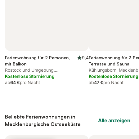
Ferienwohnung für 2 Personen,
9,4
Ferienwohnung für 3 Pe
mit Balkon
Terrasse und Sauna
Rostock und Umgebung,
Kühlungsborn, Mecklenb
Mecklenburgische Ostseeküste
Kostenlose Stornierung
Ostseeküste
Kostenlose Stornierung
ab
64 €
pro Nacht
ab
47 €
pro Nacht
Beliebte Ferienwohnungen in
Alle anzeigen
Mecklenburgische Ostseeküste