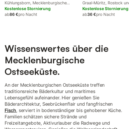
Kühlungsborn, Mecklenburgische
Graal-Müritz, Rostock 
Ostseeküste
Kostenlose Stornierung
Kostenlose Stornierung
ab
86 €
pro Nacht
ab
36 €
pro Nacht
Wissenswertes über die
Mecklenburgische
Ostseeküste.
An der Mecklenburgischen Ostseeküste treffen
traditionsreiche Bäderkultur und maritimes
Lebensgefühl aufeinander. Hier genießen Sie
Bäderarchitektur, Seebrückenflair und fangfrischen
Fisch
, serviert in bodenständiger bis gehobener Küche.
Familien schätzen sichere Strände und
Freizeitangebote, Aktivurlauber die Radwege und