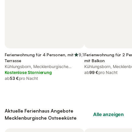
Ferienwohnung für 4 Personen, mit
9,1
Ferienwohnung für 2 Pe
Terrasse
mit Balkon
Kühlungsborn, Mecklenburgische
Kühlungsborn, Mecklenb
Ostseeküste
Kostenlose Stornierung
Ostseeküste
ab
99 €
pro Nacht
ab
53 €
pro Nacht
Aktuelle Ferienhaus Angebote
Alle anzeigen
Mecklenburgische Ostseeküste