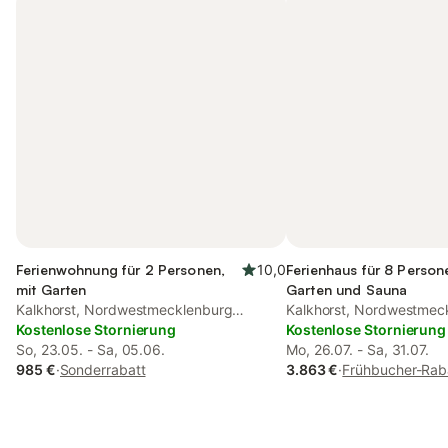
Ferienwohnung für 2 Personen,
10,0
Ferienhaus für 8 Person
mit Garten
Garten und Sauna
Kalkhorst, Nordwestmecklenburg
Kalkhorst, Nordwestmec
(Wismar und Umgebung)
Kostenlose Stornierung
(Wismar und Umgebung
Kostenlose Stornierung
So, 23.05. - Sa, 05.06.
Mo, 26.07. - Sa, 31.07.
985 €
·
Sonderrabatt
3.863 €
·
Frühbucher-Rab