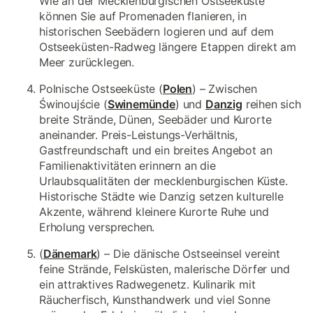
Wie an der Mecklenburgischen Ostseeküste
können Sie auf Promenaden flanieren, in
historischen Seebädern logieren und auf dem
Ostseeküsten-Radweg längere Etappen direkt am
Meer zurücklegen.
Polnische Ostseeküste (
Polen
) – Zwischen
Świnoujście (
Swinemünde
) und
Danzig
reihen sich
breite Strände, Dünen, Seebäder und Kurorte
aneinander. Preis-Leistungs-Verhältnis,
Gastfreundschaft und ein breites Angebot an
Familienaktivitäten erinnern an die
Urlaubsqualitäten der mecklenburgischen Küste.
Historische Städte wie Danzig setzen kulturelle
Akzente, während kleinere Kurorte Ruhe und
Erholung versprechen.
(
Dänemark
) – Die dänische Ostseeinsel vereint
feine Strände, Felsküsten, malerische Dörfer und
ein attraktives Radwegenetz. Kulinarik mit
Räucherfisch, Kunsthandwerk und viel Sonne