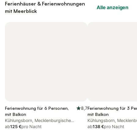
Ferienhäuser & Ferienwohnungen
Alle anzeigen
mit Meerblick
Ferienwohnung für 6 Personen,
8,7
Ferienwohnung für 3 Pe
mit Balkon
mit Balkon
Kühlungsborn, Mecklenburgische
Kühlungsborn, Mecklenb
Ostseeküste
ab
125 €
pro Nacht
Ostseeküste
ab
138 €
pro Nacht