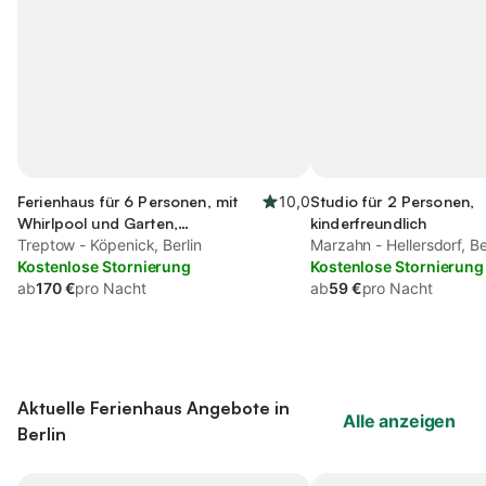
Ferienhaus für 6 Personen, mit
10,0
Studio für 2 Personen,
Whirlpool und Garten,
kinderfreundlich
kinderfreundlich
Treptow - Köpenick, Berlin
Marzahn - Hellersdorf, Be
Kostenlose Stornierung
Kostenlose Stornierung
ab
170 €
pro Nacht
ab
59 €
pro Nacht
Aktuelle Ferienhaus Angebote in
Alle anzeigen
Berlin