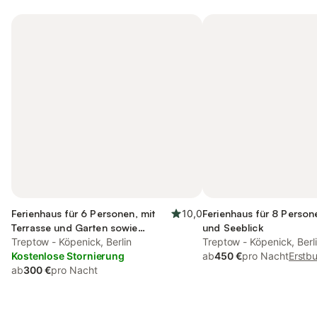
Ferienhaus für 6 Personen, mit
10,0
Ferienhaus für 8 Person
Terrasse und Garten sowie
und Seeblick
Seeblick und Sauna
Treptow - Köpenick, Berlin
Treptow - Köpenick, Berl
Kostenlose Stornierung
ab
450 €
pro Nacht
Erstb
ab
300 €
pro Nacht