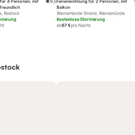
für 4 Personen, mit
9,0
Ferienwohnung für 2 Personen, mit
freundlich
Balkon
e, Rostock
Warnemünde Strand, Warnemünde
rnierung
Kostenlose Stornierung
ht
ab
67 €
pro Nacht
ostock