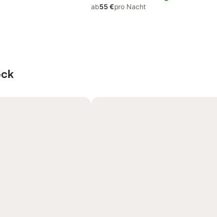
ab
55 €
pro Nacht
ock