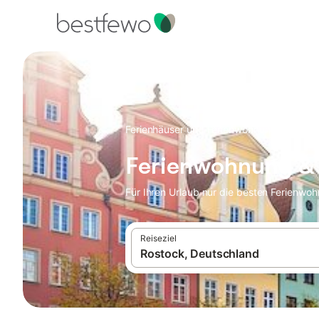
·
Ferienhäuser und Ferienwohnungen
Deut
Ferienwohnung & 
Für Ihren Urlaub nur die besten Ferienwo
Reiseziel