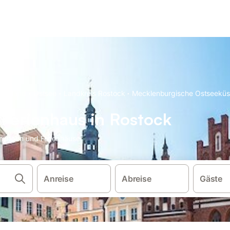
·
·
·
schland
Ostsee
Landkreis Rostock
Mecklenburgische Ostseeküs
Ferienhaus in Rostock
hnungen und Ferienhäuser
Anreise
Abreise
Gäste