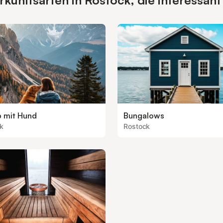
unftsarten in Rostock, die interessant
b mit Hund
Bungalows
k
Rostock