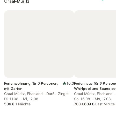
Graal-Müritz
Ferienwohnung für 3 Personen,
10,0
Ferienhaus für 9 Person
mit Garten
Whirlpool und Sauna so
Graal-Müritz, Fischland - Darß - Zingst
Graal-Müritz, Fischland -
Di, 11.08. - Mi, 12.08.
So, 16.08. - Mo, 17.08.
506 €
·
1 Nächte
703 €
609 €
·
Last Minute