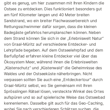
gibt es genug, um hier zusammen mit Ihren Kindern die
Ostsee zu entdecken. Dies funktioniert besonders gut
am fünf Kilometer langen und 40 Meter breiten
Sandstrand, wo ein breiter Flachwasserbereich und
Rettungsschwimmer dafür sorgen, dass die kleinen
Badegäste gefahrlos herumplanschen können. Neben
dem Strand können Sie sich in der „Erlebniswelt Natur“
von Graal-Müritz auf verschiedene Entdecker- und
Lehrpfade begeben. Auf dem Ostseelehrpfad und dem
Barfußpfad erfahren kleine Entdecker viel über das
Ökosystem Meer, während ihnen die Erlebniswelten
„Küstenschutz“ und „Küstenwald“ die Geheimnisse des
Waldes und der Ostseeküste näherbringen. Nicht
verpassen sollten Sie auch eine „Entdeckertour“ durch
Graal-Müritz selbst, wo Sie gemeinsam mit Ihren
Sprösslingen Rätsel lösen, versteckte Winkel des Ortes
aufspüren und so auf spielerische Weise das Ostseebad
kennenlernen. Dasselbe gilt auch für das Geo-Caching,
wobei Sie nach verschiedenen Schätzen suchen, die