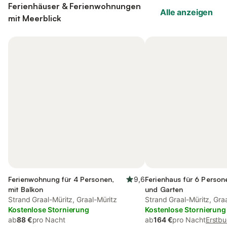
Ferienhäuser & Ferienwohnungen
Alle anzeigen
mit Meerblick
Ferienwohnung für 4 Personen,
9,6
Ferienhaus für 6 Person
mit Balkon
und Garten
Strand Graal-Müritz, Graal-Müritz
Strand Graal-Müritz, Gra
Kostenlose Stornierung
Kostenlose Stornierung
ab
88 €
pro Nacht
ab
164 €
pro Nacht
Erstbu