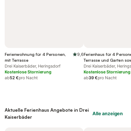
Ferienwohnung für 4 Personen,
9,6
Ferienhaus für 4 Person
mit Terrasse
Terrasse und Garten so
Drei Kaiserbäder, Heringsdorf
und Sauna
Drei Kaiserbäder, Hering
Kostenlose Stornierung
Kostenlose Stornierung
ab
52 €
pro Nacht
ab
39 €
pro Nacht
Aktuelle Ferienhaus Angebote in Drei
Alle anzeigen
Kaiserbäder