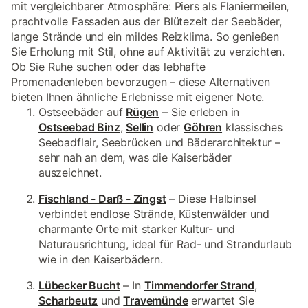
mit vergleichbarer Atmosphäre: Piers als Flaniermeilen,
prachtvolle Fassaden aus der Blütezeit der Seebäder,
lange Strände und ein mildes Reizklima. So genießen
Sie Erholung mit Stil, ohne auf Aktivität zu verzichten.
Ob Sie Ruhe suchen oder das lebhafte
Promenadenleben bevorzugen – diese Alternativen
bieten Ihnen ähnliche Erlebnisse mit eigener Note.
Ostseebäder auf
Rügen
– Sie erleben in
Ostseebad Binz
,
Sellin
oder
Göhren
klassisches
Seebadflair, Seebrücken und Bäderarchitektur –
sehr nah an dem, was die Kaiserbäder
auszeichnet.
Fischland - Darß - Zingst
– Diese Halbinsel
verbindet endlose Strände, Küstenwälder und
charmante Orte mit starker Kultur- und
Naturausrichtung, ideal für Rad- und Strandurlaub
wie in den Kaiserbädern.
Lübecker Bucht
– In
Timmendorfer Strand
,
Scharbeutz
und
Travemünde
erwartet Sie