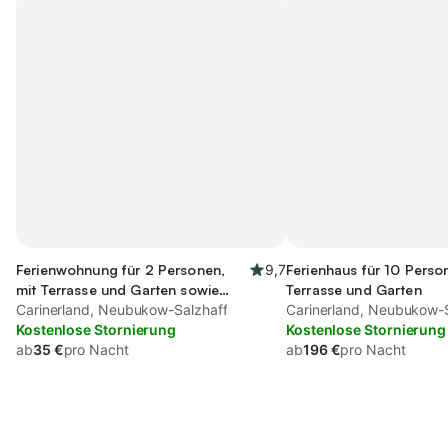
Ferienwohnung für 2 Personen,
9,7
Ferienhaus für 10 Perso
mit Terrasse und Garten sowie
Terrasse und Garten
Ausblick
Carinerland, Neubukow-Salzhaff
Carinerland, Neubukow-
Kostenlose Stornierung
Kostenlose Stornierung
ab
35 €
pro Nacht
ab
196 €
pro Nacht