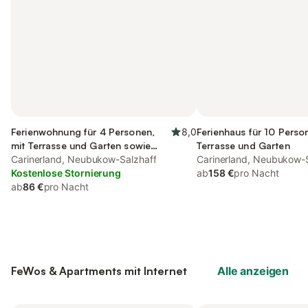
Ferienwohnung für 4 Personen,
8,0
Ferienhaus für 10 Perso
mit Terrasse und Garten sowie
Terrasse und Garten
Ausblick
Carinerland, Neubukow-Salzhaff
Carinerland, Neubukow-
Kostenlose Stornierung
ab
158 €
pro Nacht
ab
86 €
pro Nacht
FeWos & Apartments mit Internet
Alle anzeigen