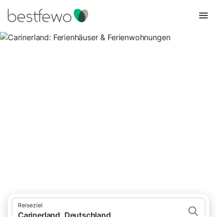
Carinerland: Ferienhäuser &
Ferienwohnungen
Vergleichen Sie 19 Unterkünfte in Carinerland und buchen Sie
zum besten Preis!
Reiseziel
Carinerland, Deutschland