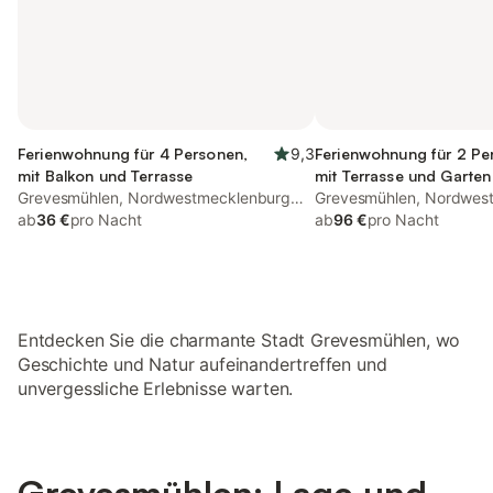
Ferienwohnung für 4 Personen,
9,3
Ferienwohnung für 2 Pe
mit Balkon und Terrasse
mit Terrasse und Garten
Grevesmühlen, Nordwestmecklenburg
Ausblick
Grevesmühlen, Nordwes
(Wismar und Umgebung)
ab
36 €
pro Nacht
(Wismar und Umgebung
ab
96 €
pro Nacht
Entdecken Sie die charmante Stadt Grevesmühlen, wo
Geschichte und Natur aufeinandertreffen und
unvergessliche Erlebnisse warten.