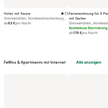
Hotel, mit Sauna
7,5
Ferienwohnung für 5 Pe
Grevesmühlen, Nordwestmecklenburg
mit Garten
(Wismar und Umgebung)
ab
63 €
pro Nacht
Grevesmühlen, Nordwes
(Wismar und Umgebung
Kostenlose Stornierung
ab
176 €
pro Nacht
FeWos & Apartments mit Internet
Alle anzeigen