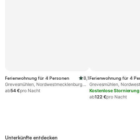
Ferienwohnung für 4 Personen
8,1
Ferienwohnung für 4 Pe
Grevesmühlen, Nordwestmecklenburg
Grevesmühlen, Nordwes
(Wismar und Umgebung)
ab
54 €
pro Nacht
(Wismar und Umgebung
Kostenlose Stornierung
ab
122 €
pro Nacht
Unterkünfte entdecken