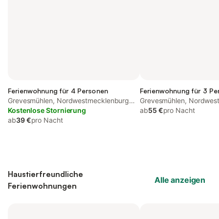
Ferienwohnung für 4 Personen
Ferienwohnung für 3 Pe
Grevesmühlen, Nordwestmecklenburg
Grevesmühlen, Nordwes
(Wismar und Umgebung)
Kostenlose Stornierung
(Wismar und Umgebung
ab
55 €
pro Nacht
ab
39 €
pro Nacht
Haustierfreundliche
Alle anzeigen
Ferienwohnungen