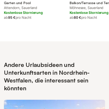
Garten und Pool
Balkon/Terrasse und Ter
Attendorn, Sauerland
sowie Garten und Seebl
Möhnesee, Sauerland
Kostenlose Stornierung
Kostenlose Stornierung
ab
95 €
pro Nacht
ab
80 €
pro Nacht
Andere Urlaubsideen und
Unterkunftsarten in Nordrhein-
Westfalen, die interessant sein
könnten