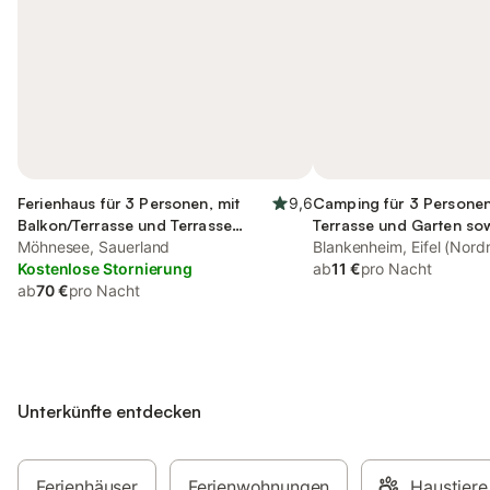
Ferienhaus für 3 Personen, mit
9,6
Camping für 3 Personen
Balkon/Terrasse und Terrasse
Terrasse und Garten so
sowie Garten
Möhnesee, Sauerland
und Seeblick
Blankenheim, Eifel (Nord
Kostenlose Stornierung
ab
11 €
pro Nacht
ab
70 €
pro Nacht
Unterkünfte entdecken
Ferienhäuser
Ferienwohnungen
Haustiere