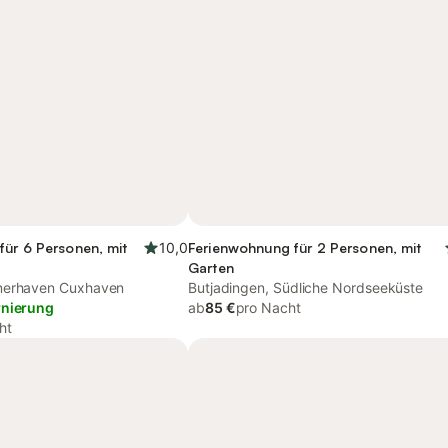
für 6 Personen, mit
10,0
Ferienwohnung für 2 Personen, mit
Garten
merhaven Cuxhaven
Butjadingen, Südliche Nordseeküste
rnierung
ab
85 €
pro Nacht
ht