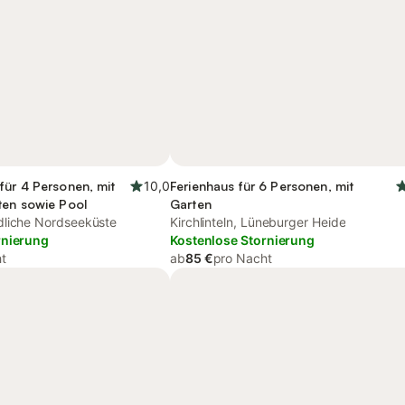
für 4 Personen, mit
10,0
Ferienhaus für 6 Personen, mit
ten sowie Pool
Garten
dliche Nordseeküste
Kirchlinteln, Lüneburger Heide
rnierung
Kostenlose Stornierung
t
ab
85 €
pro Nacht