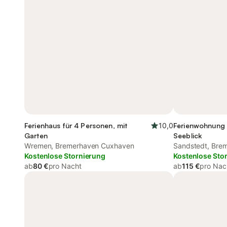
Ferienhaus für 4 Personen, mit
10,0
Ferienwohnung 
Garten
Seeblick
Wremen, Bremerhaven Cuxhaven
Sandstedt, Bre
Kostenlose Stornierung
Kostenlose Sto
ab
80 €
pro Nacht
ab
115 €
pro Nac