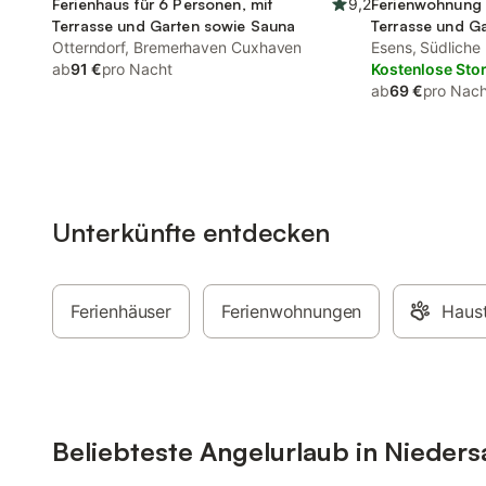
Ferienhaus für 6 Personen, mit
9,2
Ferienwohnung 
Terrasse und Garten sowie Sauna
Terrasse und G
Otterndorf, Bremerhaven Cuxhaven
Esens, Südliche
ab
91 €
pro Nacht
Kostenlose Sto
ab
69 €
pro Nach
Unterkünfte entdecken
Ferienhäuser
Ferienwohnungen
Haust
Beliebteste Angelurlaub in Nieder