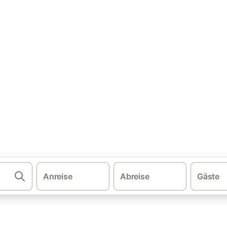
·
schland
Angelurlaub Niedersachsen
iedersachsen
leichen und buchen Sie zum besten Preis!
Anreise
Abreise
Gäste