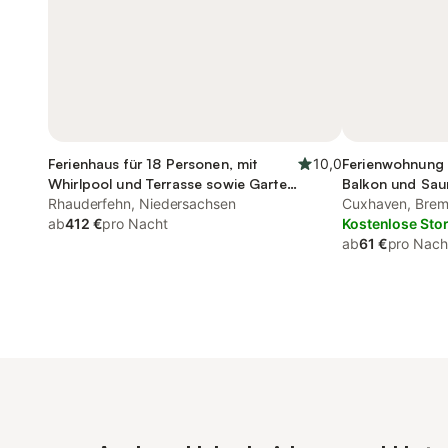
Ferienhaus für 18 Personen, mit
10,0
Ferienwohnung 
Whirlpool und Terrasse sowie Garten
Balkon und Sau
und Sauna
Rhauderfehn, Niedersachsen
Cuxhaven, Bre
ab
412 €
pro Nacht
Kostenlose Sto
ab
61 €
pro Nach