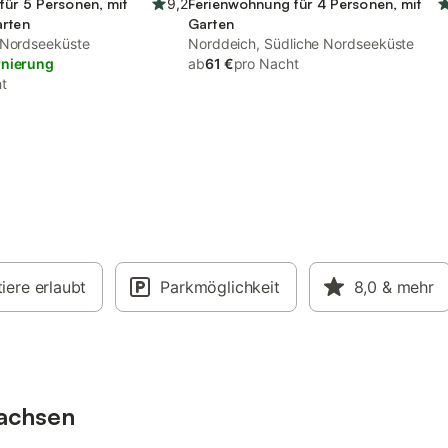
für 5 Personen, mit
9,2
Ferienwohnung für 4 Personen, mit
arten
Garten
 Nordseeküste
Norddeich, Südliche Nordseeküste
rnierung
ab
61 €
pro Nacht
t
iere erlaubt
Parkmöglichkeit
8,0
& mehr
sachsen