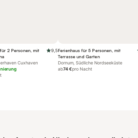
für 2 Personen, mit
9,5
Ferienhaus für 5 Personen, mit
na
Terrasse und Garten
merhaven Cuxhaven
Dornum, Südliche Nordseeküste
rnierung
ab
74 €
pro Nacht
t