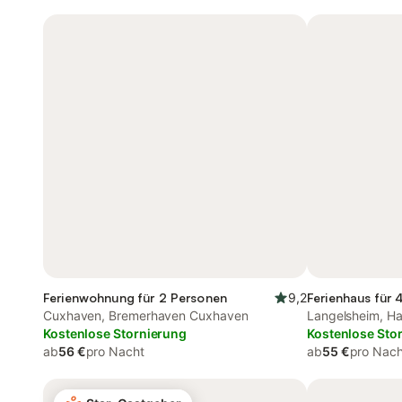
Ferienwohnung für 2 Personen
9,2
Ferienhaus für 
Cuxhaven, Bremerhaven Cuxhaven
Langelsheim, Ha
Kostenlose Stornierung
Kostenlose Sto
ab
56 €
pro Nacht
ab
55 €
pro Nach