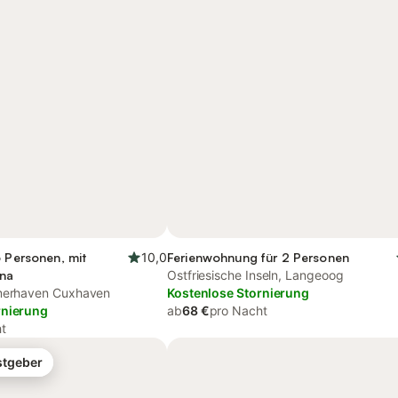
6 Personen, mit
10,0
Ferienwohnung für 2 Personen
una
Ostfriesische Inseln, Langeoog
emerhaven Cuxhaven
Kostenlose Stornierung
rnierung
ab
68 €
pro Nacht
t
stgeber