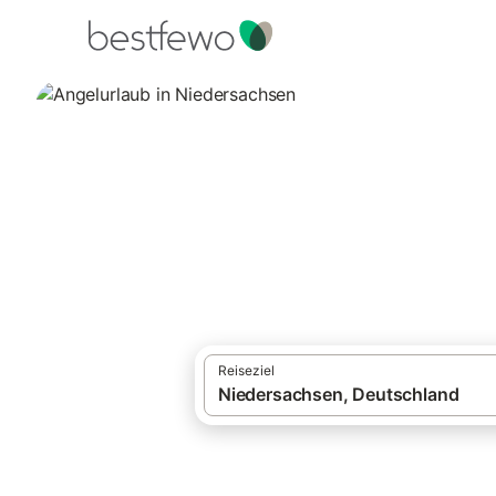
·
Ferienhäuser und Ferienwohnungen
Deut
Angelurlaub in N
30.608 Unterkünfte für Angelurlaub. Verg
Reiseziel