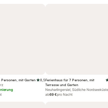
4 Personen, mit Garten
8,5
Ferienhaus für 7 Personen, mit
rz
Terrasse und Garten
rnierung
Neuharlingersiel, Südliche Nordseeküst
t
ab
69 €
pro Nacht