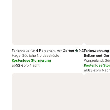
Ferienhaus für 4 Personen, mit Garten
9,3
Ferienwohnung 
Hage, Südliche Nordseeküste
Balkon und Gar
Kostenlose Stornierung
Wangerland, Sü
ab
52 €
pro Nacht
Kostenlose Sto
ab
83 €
pro Nach