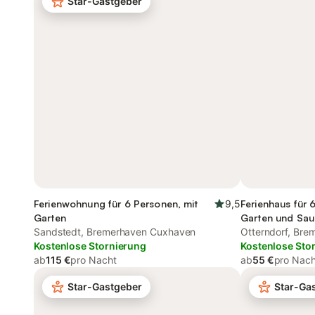
Star-Gastgeber
Ferienwohnung für 6 Personen, mit
9,5
Ferienhaus für 
Garten
Garten und Sa
Sandstedt, Bremerhaven Cuxhaven
Otterndorf, Br
Kostenlose Stornierung
Kostenlose Sto
ab
115 €
pro Nacht
ab
55 €
pro Nach
Star-Gastgeber
Star-Ga