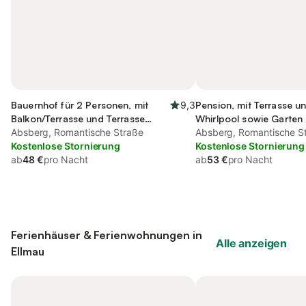
Bauernhof für 2 Personen, mit
9,3
Pension, mit Terrasse u
Balkon/Terrasse und Terrasse
Whirlpool sowie Garten
sowie Garten und Sauna
Absberg, Romantische Straße
Absberg, Romantische S
Kostenlose Stornierung
Kostenlose Stornierung
ab
48 €
pro Nacht
ab
53 €
pro Nacht
Ferienhäuser & Ferienwohnungen in
Alle anzeigen
Ellmau