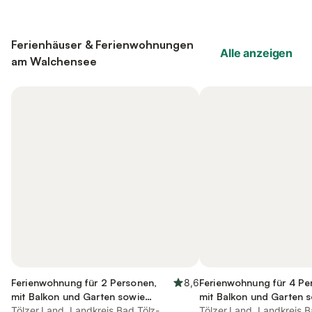
Ferienhäuser & Ferienwohnungen
Alle anzeigen
am Walchensee
Ferienwohnung für 2 Personen,
8,6
Ferienwohnung für 4 Pe
mit Balkon und Garten sowie
mit Balkon und Garten 
Ausblick und Seeblick
Tölzer Land, Landkreis Bad Tölz-
Ausblick und Seeblick
Tölzer Land, Landkreis B