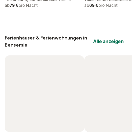
Wolfratshausen
ab
79 €
pro Nacht
Wolfratshausen
ab
69 €
pro Nacht
Ferienhäuser & Ferienwohnungen in
Alle anzeigen
Bensersiel