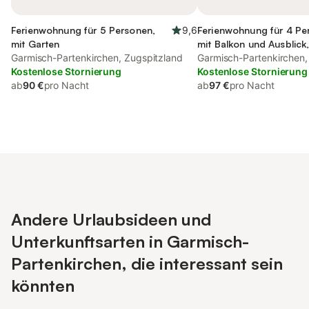
Ferienwohnung für 5 Personen,
9,6
Ferienwohnung für 4 Pe
mit Garten
mit Balkon und Ausblick,
Garmisch-Partenkirchen, Zugspitzland
Haustier
Garmisch-Partenkirchen,
Kostenlose Stornierung
Kostenlose Stornierung
ab
90 €
pro Nacht
ab
97 €
pro Nacht
Andere Urlaubsideen und
Unterkunftsarten in Garmisch-
Partenkirchen, die interessant sein
könnten