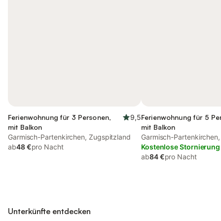
Ferienwohnung für 3 Personen,
9,5
Ferienwohnung für 5 Pe
mit Balkon
mit Balkon
Garmisch-Partenkirchen, Zugspitzland
Garmisch-Partenkirchen
ab
48 €
pro Nacht
Alpen
Kostenlose Stornierung
ab
84 €
pro Nacht
Unterkünfte entdecken