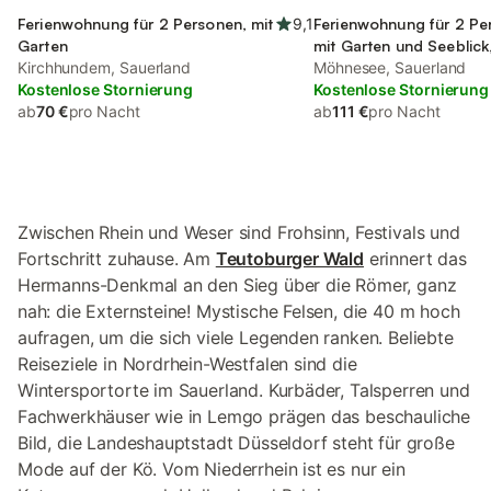
Ferienwohnung für 2 Personen, mit
9,1
Ferienwohnung für 2 Pe
Garten
mit Garten und Seeblick,
Kirchhundem, Sauerland
Haustier
Möhnesee, Sauerland
Kostenlose Stornierung
Kostenlose Stornierung
ab
70 €
pro Nacht
ab
111 €
pro Nacht
Zwischen Rhein und Weser sind Frohsinn, Festivals und
Fortschritt zuhause. Am
Teutoburger Wald
erinnert das
Hermanns-Denkmal an den Sieg über die Römer, ganz
nah: die Externsteine! Mystische Felsen, die 40 m hoch
aufragen, um die sich viele Legenden ranken. Beliebte
Reiseziele in Nordrhein-Westfalen sind die
Wintersportorte im Sauerland. Kurbäder, Talsperren und
Fachwerkhäuser wie in Lemgo prägen das beschauliche
Bild, die Landeshauptstadt Düsseldorf steht für große
Mode auf der Kö. Vom Niederrhein ist es nur ein