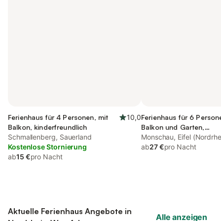
Ferienhaus für 4 Personen, mit
10,0
Ferienhaus für 6 Person
Balkon, kinderfreundlich
Balkon und Garten,
Schmallenberg, Sauerland
kinderfreundlich
Monschau, Eifel (Nordrhe
Kostenlose Stornierung
ab
27 €
pro Nacht
ab
15 €
pro Nacht
Aktuelle Ferienhaus Angebote in
Alle anzeigen