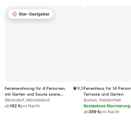
Star-Gastgeber
Ferienwohnung für 4 Personen,
9,5
Ferienhaus für 14 Perso
mit Garten und Sauna sowie
Terrasse und Garten
Whirlpool
Warendorf, Münsterland
Borken, Niederrhein
ab
162 €
pro Nacht
Kostenlose Stornierung
ab
399 €
pro Nacht