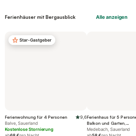
Ferienhäuser mit Bergausblick
Alle anzeigen
Star-Gastgeber
Ferienwohnung für 4 Personen
9,6
Ferienhaus für 5 Person
Balve, Sauerland
Balkon und Garten,
Kostenlose Stornierung
kinderfreundlich
Medebach, Sauerland
ab
68 €
pro Nacht
ab
58 €
pro Nacht