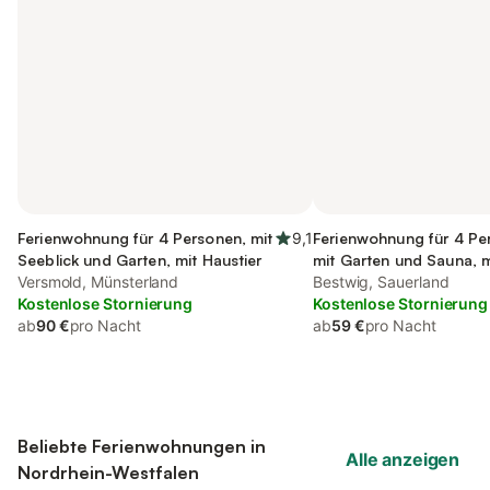
Ferienwohnung für 4 Personen, mit
9,1
Ferienwohnung für 4 Pe
Seeblick und Garten, mit Haustier
mit Garten und Sauna, m
Versmold, Münsterland
Haustier
Bestwig, Sauerland
Kostenlose Stornierung
Kostenlose Stornierung
ab
90 €
pro Nacht
ab
59 €
pro Nacht
Beliebte Ferienwohnungen in
Alle anzeigen
Nordrhein-Westfalen