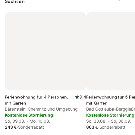
Sachsen
Ferienwohnung für 4 Personen,
9,4
Ferienwohnung für 5 Pe
mit Garten
mit Garten
Bärenstein, Chemnitz und Umgebung
Bad Gottleuba-Berggießh
Kostenlose Stornierung
Erzgebirge
Kostenlose Stornierung
So, 09.08. - Mo, 10.08.
So, 30.08. - So, 06.09.
243 €
·
Sonderrabatt
863 €
·
Sonderrabatt