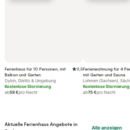
Ferienhaus für 10 Personen, mit
9,6
Ferienwohnung für 4 Pe
Balkon und Garten
mit Garten und Sauna
Oybin, Görlitz & Umgebung
Lohmen (Sachsen), Säch
Kostenlose Stornierung
Osterzgebirge
Kostenlose Stornierung
ab
59 €
pro Nacht
ab
75 €
pro Nacht
Aktuelle Ferienhaus Angebote in
Alle anzeigen