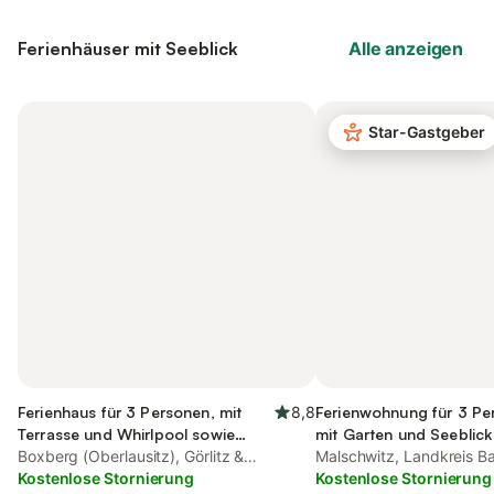
Ferienhäuser mit Seeblick
Alle anzeigen
Star-Gastgeber
Ferienhaus für 3 Personen, mit
8,8
Ferienwohnung für 3 Pe
Terrasse und Whirlpool sowie
mit Garten und Seeblick
Garten und Sauna
Boxberg (Oberlausitz), Görlitz &
Malschwitz, Landkreis B
Umgebung
Kostenlose Stornierung
Kostenlose Stornierung