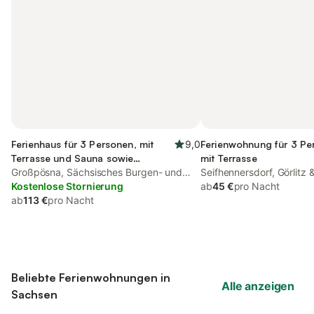
Ferienhaus für 3 Personen, mit
9,0
Ferienwohnung für 3 Pe
Terrasse und Sauna sowie
mit Terrasse
Seeblick
Großpösna, Sächsisches Burgen- und
Seifhennersdorf, Görlit
Heideland
Kostenlose Stornierung
ab
45 €
pro Nacht
ab
113 €
pro Nacht
Beliebte Ferienwohnungen in
Alle anzeigen
Sachsen