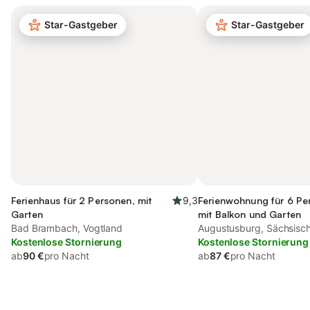
Star-Gastgeber
Star-Gastgeber
Ferienhaus für 2 Personen, mit
9,3
Ferienwohnung für 6 Pe
Garten
mit Balkon und Garten
Bad Brambach, Vogtland
Augustusburg, Sächsisc
Kostenlose Stornierung
Heideland
Kostenlose Stornierung
ab
90 €
pro Nacht
ab
87 €
pro Nacht