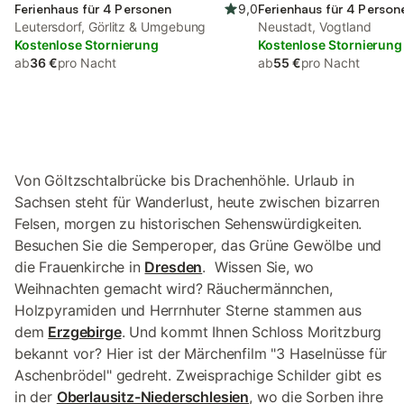
Ferienhaus für 4 Personen
9,0
Ferienhaus für 4 Person
Leutersdorf, Görlitz & Umgebung
Neustadt, Vogtland
Kostenlose Stornierung
Kostenlose Stornierung
ab
36 €
pro Nacht
ab
55 €
pro Nacht
Von Göltzschtalbrücke bis Drachenhöhle. Urlaub in
Sachsen steht für Wanderlust, heute zwischen bizarren
Felsen, morgen zu historischen Sehenswürdigkeiten.
Besuchen Sie die Semperoper, das Grüne Gewölbe und
die Frauenkirche in
Dresden
. Wissen Sie, wo
Weihnachten gemacht wird? Räuchermännchen,
Holzpyramiden und Herrnhuter Sterne stammen aus
dem
Erzgebirge
. Und kommt Ihnen Schloss Moritzburg
bekannt vor? Hier ist der Märchenfilm "3 Haselnüsse für
Aschenbrödel" gedreht. Zweisprachige Schilder gibt es
in der
Oberlausitz-Niederschlesien
, wo die Sorben ihre