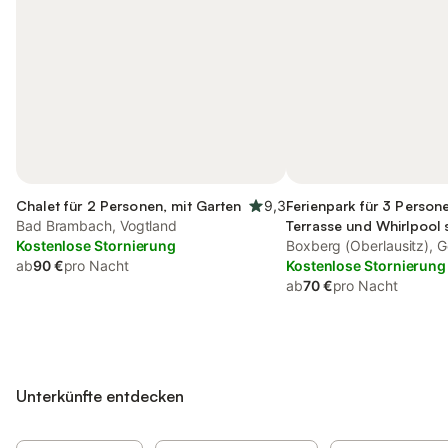
Chalet für 2 Personen, mit Garten
9,3
Ferienpark für 3 Persone
Bad Brambach, Vogtland
Terrasse und Whirlpool 
Kostenlose Stornierung
Garten und Sauna
Boxberg (Oberlausitz), Gö
ab
90 €
pro Nacht
Umgebung
Kostenlose Stornierung
ab
70 €
pro Nacht
Unterkünfte entdecken