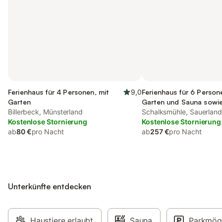
Ferienhaus für 4 Personen, mit
9,0
Ferienhaus für 6 Person
Garten
Garten und Sauna sowi
Billerbeck, Münsterland
Whirlpool, mit Haustier
Schalksmühle, Sauerlan
Kostenlose Stornierung
Kostenlose Stornierung
ab
80 €
pro Nacht
ab
257 €
pro Nacht
Unterkünfte entdecken
Haustiere erlaubt
Sauna
Parkmögl