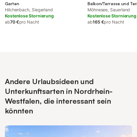
Garten
Balkon/Terrasse und Ter
Hilchenbach, Siegerland
sowie Seeblick
Möhnesee, Sauerland
Kostenlose Stornierung
Kostenlose Stornierung
ab
70 €
pro Nacht
ab
165 €
pro Nacht
Andere Urlaubsideen und
Unterkunftsarten in Nordrhein-
Westfalen, die interessant sein
könnten