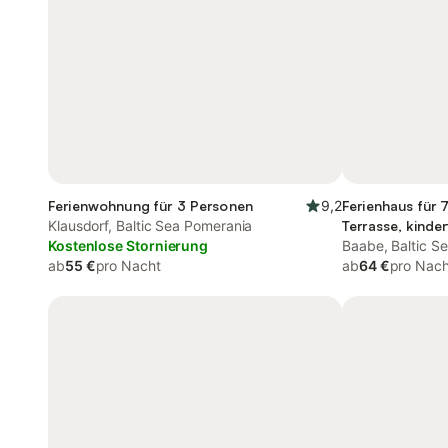
Ferienwohnung für 3 Personen
9,2
Ferienhaus für 
Klausdorf, Baltic Sea Pomerania
Terrasse, kinder
Kostenlose Stornierung
Baabe, Baltic S
ab
55 €
pro Nacht
ab
64 €
pro Nach