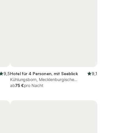
9,5
Hotel für 4 Personen, mit Seeblick
9,1
Kühlungsborn, Mecklenburgische
Ostseeküste
ab
75 €
pro Nacht