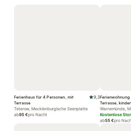
Ferienhaus für 4 Personen, mit
9,3
Ferienwohnung 
Terrasse
Terrasse, kinder
Teterow, Mecklenburgische Seenplatte
Warnemünde, Me
ab
95 €
pro Nacht
Ostseeküste
Kostenlose Sto
ab
55 €
pro Nach