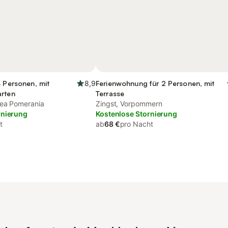
4 Personen, mit
8,9
Ferienwohnung für 2 Personen, mit
arten
Terrasse
Sea Pomerania
Zingst, Vorpommern
rnierung
Kostenlose Stornierung
t
ab
68 €
pro Nacht