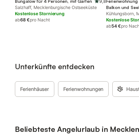
Bungalow für 4 Personen, mit Garten
9,8
Ferienwohnung 
Salzhaff, Mecklenburgische Ostseeküste
Balkon und Seeb
Kostenlose Stornierung
Kühlungsborn, 
ab
68 €
pro Nacht
Ostseeküste
Kostenlose Sto
ab
54 €
pro Nach
Unterkünfte entdecken
Ferienhäuser
Ferienwohnungen
Haust
Beliebteste Angelurlaub in Meck