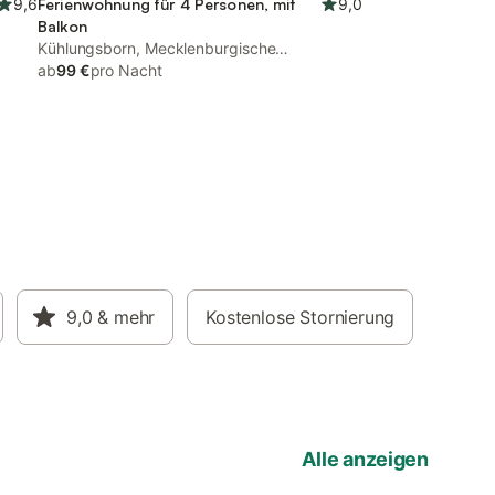
9,6
Ferienwohnung für 4 Personen, mit
9,0
Balkon
Kühlungsborn, Mecklenburgische
Ostseeküste
ab
99 €
pro Nacht
9,0
& mehr
Kostenlose Stornierung
Alle anzeigen