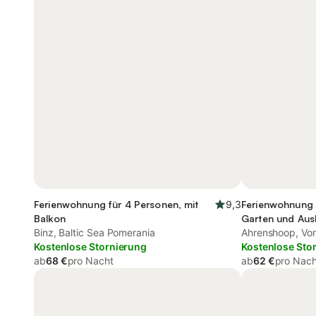
Ferienwohnung für 4 Personen, mit
9,3
Ferienwohnung 
Balkon
Garten und Aus
Binz, Baltic Sea Pomerania
Ahrenshoop, V
Kostenlose Stornierung
Kostenlose Sto
ab
68 €
pro Nacht
ab
62 €
pro Nach