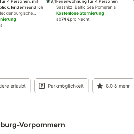
für 4 Personen, mit
9,1
Ferienwohnung für 4 Personen
lick, kinderfreundlich
Sassnitz, Baltic Sea Pomerania
Mecklenburgische
Kostenlose Stornierung
rnierung
ab
74 €
pro Nacht
t
iere erlaubt
Parkmöglichkeit
8,0
& mehr
lenburg-Vorpommern