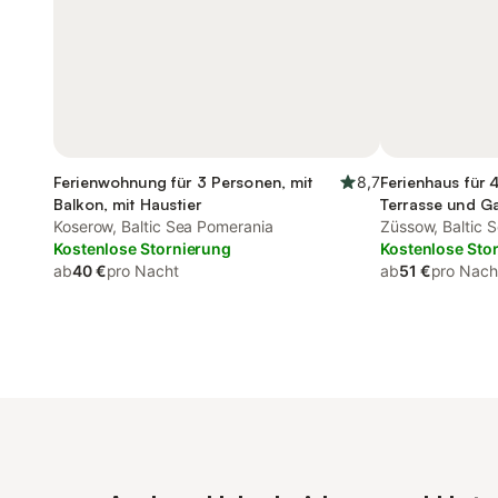
Ferienwohnung für 3 Personen, mit
8,7
Ferienhaus für 
Balkon, mit Haustier
Terrasse und G
Koserow, Baltic Sea Pomerania
Züssow, Baltic 
Kostenlose Stornierung
Kostenlose Sto
ab
40 €
pro Nacht
ab
51 €
pro Nach