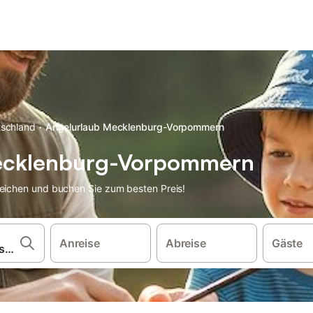
·
schland
Angelurlaub Mecklenburg-Vorpommern
Mecklenburg-Vorpommern
leichen und buchen Sie zum besten Preis!
Anreise
Abreise
Gäste