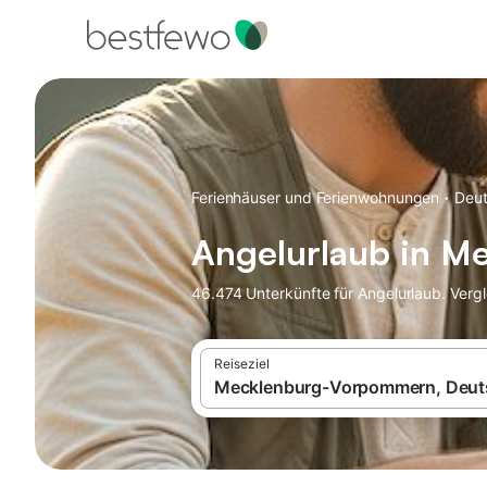
·
Ferienhäuser und Ferienwohnungen
Deut
Angelurlaub in 
46.474 Unterkünfte für Angelurlaub. Verg
Reiseziel