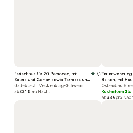
Ferienhaus für 20 Personen, mit
9,2
Ferienwohnung 
Sauna und Garten sowie Terrasse und
Balkon, mit Hau
Pool
Gadebusch, Mecklenburg-Schwerin
Ostseebad Breeg
ab
231 €
pro Nacht
Pomerania
Kostenlose Sto
ab
68 €
pro Nach