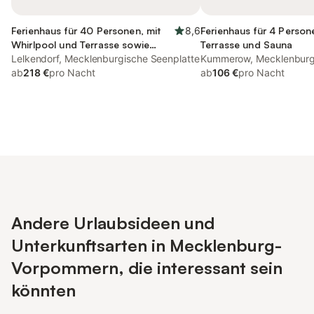
Ferienhaus für 40 Personen, mit
8,6
Ferienhaus für 4 Person
Whirlpool und Terrasse sowie
Terrasse und Sauna
Garten und Pool
Lelkendorf, Mecklenburgische Seenplatte
Kummerow, Mecklenburg
ab
218 €
pro Nacht
Seenplatte
ab
106 €
pro Nacht
Andere Urlaubsideen und
Unterkunftsarten in Mecklenburg-
Vorpommern, die interessant sein
könnten