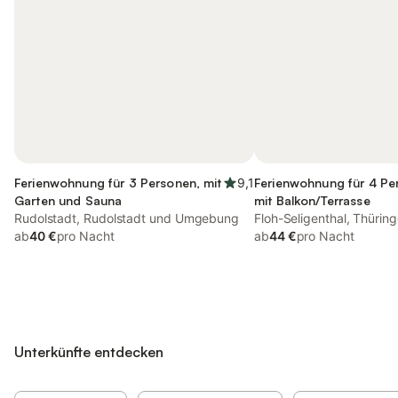
Ferienwohnung für 3 Personen, mit
9,1
Ferienwohnung für 4 Pe
Garten und Sauna
mit Balkon/Terrasse
Rudolstadt, Rudolstadt und Umgebung
Floh-Seligenthal, Thürin
ab
40 €
pro Nacht
ab
44 €
pro Nacht
Unterkünfte entdecken