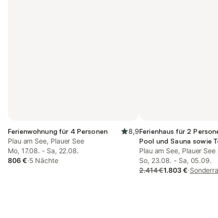
Ferienwohnung für 4 Personen
8,9
Ferienhaus für 2 Person
Plau am See, Plauer See
Pool und Sauna sowie T
Mo, 17.08. - Sa, 22.08.
mit Haustier
Plau am See, Plauer See
806 €
·
5 Nächte
So, 23.08. - Sa, 05.09.
2.414 €
1.803 €
·
Sonderra