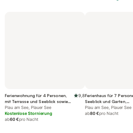
Ferienwohnung für 4 Personen,
9,8
Ferienhaus für 7 Person
mit Terrasse und Seeblick sowie
Seeblick und Garten,
Garten, mit Haustier
Plau am See, Plauer See
kinderfreundlich
Plau am See, Plauer See
Kostenlose Stornierung
ab
80 €
pro Nacht
ab
60 €
pro Nacht