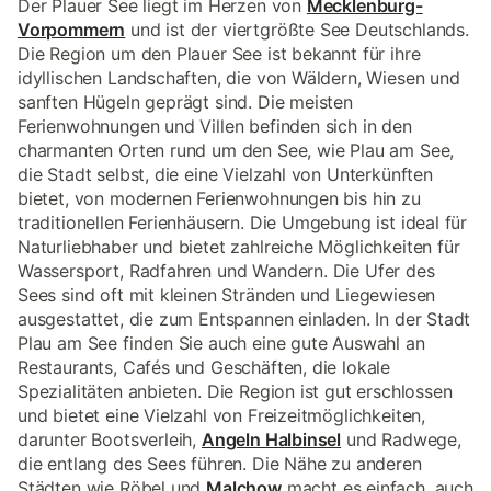
Der Plauer See liegt im Herzen von
Mecklenburg-
Vorpommern
und ist der viertgrößte See Deutschlands.
Die Region um den Plauer See ist bekannt für ihre
idyllischen Landschaften, die von Wäldern, Wiesen und
sanften Hügeln geprägt sind. Die meisten
Ferienwohnungen und Villen befinden sich in den
charmanten Orten rund um den See, wie Plau am See,
die Stadt selbst, die eine Vielzahl von Unterkünften
bietet, von modernen Ferienwohnungen bis hin zu
traditionellen Ferienhäusern. Die Umgebung ist ideal für
Naturliebhaber und bietet zahlreiche Möglichkeiten für
Wassersport, Radfahren und Wandern. Die Ufer des
Sees sind oft mit kleinen Stränden und Liegewiesen
ausgestattet, die zum Entspannen einladen. In der Stadt
Plau am See finden Sie auch eine gute Auswahl an
Restaurants, Cafés und Geschäften, die lokale
Spezialitäten anbieten. Die Region ist gut erschlossen
und bietet eine Vielzahl von Freizeitmöglichkeiten,
darunter Bootsverleih,
Angeln Halbinsel
und Radwege,
die entlang des Sees führen. Die Nähe zu anderen
Städten wie Röbel und
Malchow
macht es einfach, auch