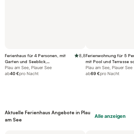
Ferienhaus für 4 Personen, mit
8,8
Ferienwohnung für 5 Pe
Garten und Seeblick,
mit Pool und Terrasse s
kinderfreundlich
Plau am See, Plauer See
Sauna, mit Haustier
Plau am See, Plauer See
ab
40 €
pro Nacht
ab
69 €
pro Nacht
Aktuelle Ferienhaus Angebote in Plau
Alle anzeigen
am See