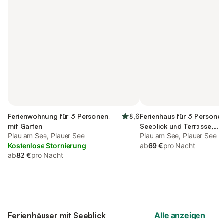
Ferienwohnung für 3 Personen,
8,6
Ferienhaus für 3 Person
mit Garten
Seeblick und Terrasse,
Plau am See, Plauer See
kinderfreundlich
Plau am See, Plauer See
Kostenlose Stornierung
ab
69 €
pro Nacht
ab
82 €
pro Nacht
Ferienhäuser mit Seeblick
Alle anzeigen