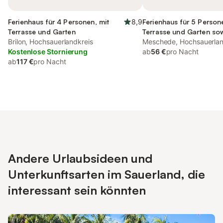
Ferienhaus für 4 Personen, mit
8,9
Ferienhaus für 5 Person
Terrasse und Garten
Terrasse und Garten so
Brilon, Hochsauerlandkreis
Seeblick
Meschede, Hochsauerlan
Kostenlose Stornierung
ab
56 €
pro Nacht
ab
117 €
pro Nacht
Andere Urlaubsideen und
Unterkunftsarten im Sauerland, die
interessant sein könnten