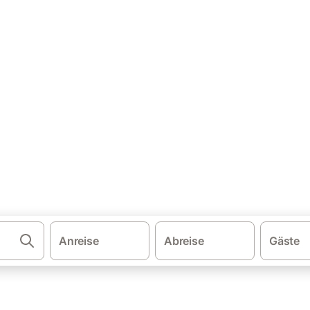
·
·
ien
Andalusien
Conil de la Frontera
era: Ferienhäuser & Ferienwo
l de la Frontera und buchen Sie zum besten Preis!
Anreise
Abreise
Gäste