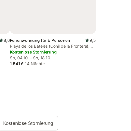
8,6
Ferienwohnung für 6 Personen
9,5
Playa de los Bateles (Conil de la Frontera),
Conil de la Frontera
Kostenlose Stornierung
So, 04.10. - So, 18.10.
1.541 €
·
14 Nächte
Kostenlose Stornierung