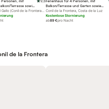
6 Personen, mit
9,6
Ferienhaus für 4 Personen, mit
alkon/Terrasse sowie
Balkon/Terrasse und Garten sowie
l
Gallo (Conil de la Frontera),
Pool
Conil de la Frontera, Costa de la Luz
tera
rnierung
Kostenlose Stornierung
ht
ab
89 €
pro Nacht
nil de la Frontera