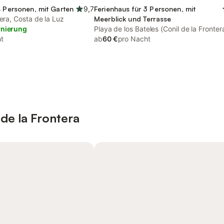
4 Personen, mit Garten
9,7
Ferienhaus für 3 Personen, mit
tera, Costa de la Luz
Meerblick und Terrasse
rnierung
Playa de los Bateles (Conil de la Frontera
t
Conil de la Frontera
ab
60 €
pro Nacht
de la Frontera