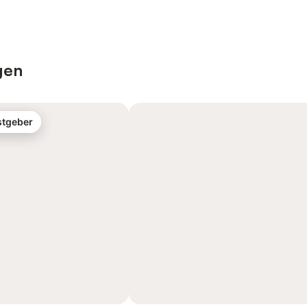
gen
stgeber