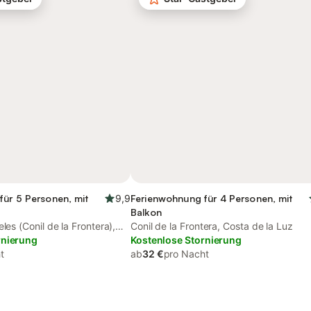
für 5 Personen, mit
9,9
Ferienwohnung für 4 Personen, mit
Balkon
les (Conil de la Frontera),
Conil de la Frontera, Costa de la Luz
tera
rnierung
Kostenlose Stornierung
t
ab
32 €
pro Nacht