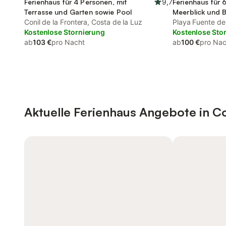
Ferienhaus für 4 Personen, mit
9,7
Ferienhaus für 
Terrasse und Garten sowie Pool
Meerblick und B
Conil de la Frontera, Costa de la Luz
Garten und Poo
Playa Fuente del 
Kostenlose Stornierung
Conil de la Fron
Kostenlose Sto
ab
103 €
pro Nacht
ab
100 €
pro Nac
Aktuelle Ferienhaus Angebote in Co