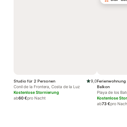
Studio für 2 Personen
9,0
Ferienwohnung 
Conil de la Frontera, Costa de la Luz
Balkon
Kostenlose Stornierung
Playa de los Bate
ab
60 €
pro Nacht
Conil de la Fron
Kostenlose Sto
ab
73 €
pro Nach