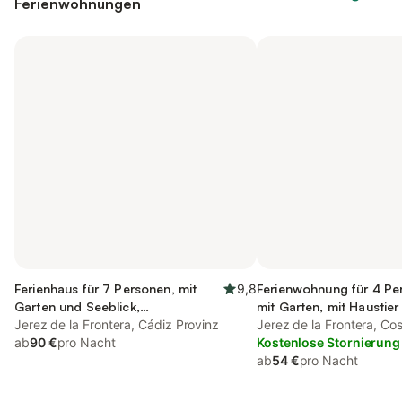
Ferienwohnungen
Ferienhaus für 7 Personen, mit
9,8
Ferienwohnung für 4 Pe
Garten und Seeblick,
mit Garten, mit Haustier
kinderfreundlich
Jerez de la Frontera, Cádiz Provinz
Jerez de la Frontera, Cos
ab
90 €
pro Nacht
Kostenlose Stornierung
ab
54 €
pro Nacht