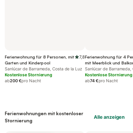
Ferienwohnung für 8 Personen, mit
7,8
Ferienwohnung für 4 Pe
Garten und Kinderpool
mit Meerblick und Balko
Sanlúcar de Barrameda, Costa de la Luz
Terrasse
Sanlúcar de Barrameda, 
Kostenlose Stornierung
Kostenlose Stornierung
ab
200 €
pro Nacht
ab
74 €
pro Nacht
Ferienwohnungen mit kostenloser
Alle anzeigen
Stornierung