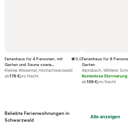
Ferienhaus für 4 Personen, mit
9,0
Ferienhaus für 8 Person
Garten und Sauna sowie
Garten
Whirlpool, mit Haustier
Kleines Wiesental, Hochschwarzwald
Alpirsbach, Mittlerer Sc
ab
176 €
pro Nacht
Kostenlose Stornierung
ab
109 €
pro Nacht
Beliebte Ferienwohnungen in
Alle anzeigen
Schwarzwald