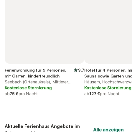
Ferienwohnung für 5 Personen,
9,7
Hotel für 4 Personen, m
mit Garten, kinderfreundlich
Sauna sowie Garten un
Seebach (Ortenaukreis), Mittlerer
Whirlpool, mit Haustier
Häusern, Hochschwarzw
Schwarzwald
Kostenlose Stornierung
Kostenlose Stornierung
ab
75 €
pro Nacht
ab
127 €
pro Nacht
Aktuelle Ferienhaus Angebote im
Alle anzeigen