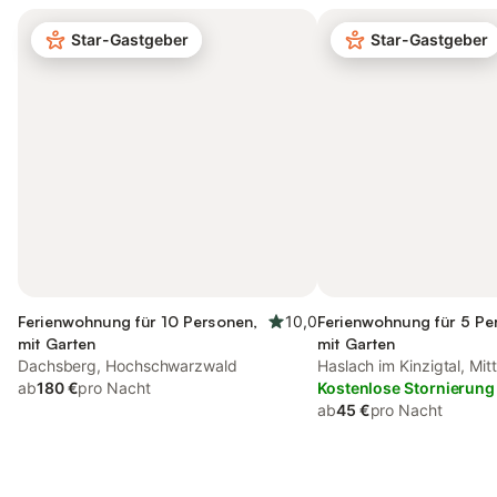
Star-Gastgeber
Star-Gastgeber
Ferienwohnung für 10 Personen,
10,0
Ferienwohnung für 5 Pe
mit Garten
mit Garten
Dachsberg, Hochschwarzwald
Haslach im Kinzigtal, Mitt
ab
180 €
pro Nacht
Schwarzwald
Kostenlose Stornierung
ab
45 €
pro Nacht