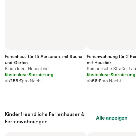
Ferienhaus für 15 Personen, mit Sauna
Ferienwohnung für 2 Pe
und Garten
mit Haustier
Blaufelden, Hohenlohe
Romantische Straße, Lan
Kostenlose Stornierung
Schwäbisch Hall
Kostenlose Stornierung
ab
258 €
pro Nacht
ab
56 €
pro Nacht
Kinderfreundliche Ferienhäuser &
Alle anzeigen
Ferienwohnungen