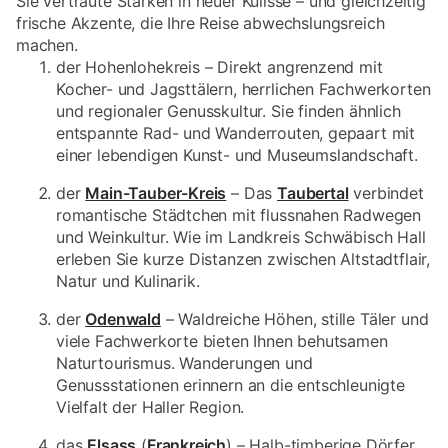
Sie vertraute Stärken in neuer Kulisse – und gleichzeitig
frische Akzente, die Ihre Reise abwechslungsreich
machen.
der Hohenlohekreis – Direkt angrenzend mit
Kocher- und Jagsttälern, herrlichen Fachwerkorten
und regionaler Genusskultur. Sie finden ähnlich
entspannte Rad- und Wanderrouten, gepaart mit
einer lebendigen Kunst- und Museumslandschaft.
der
Main-Tauber-Kreis
– Das
Taubertal
verbindet
romantische Städtchen mit flussnahen Radwegen
und Weinkultur. Wie im Landkreis Schwäbisch Hall
erleben Sie kurze Distanzen zwischen Altstadtflair,
Natur und Kulinarik.
der
Odenwald
– Waldreiche Höhen, stille Täler und
viele Fachwerkorte bieten Ihnen behutsamen
Naturtourismus. Wanderungen und
Genussstationen erinnern an die entschleunigte
Vielfalt der Haller Region.
das
Elsass
(
Frankreich
) – Halb-timberige Dörfer,