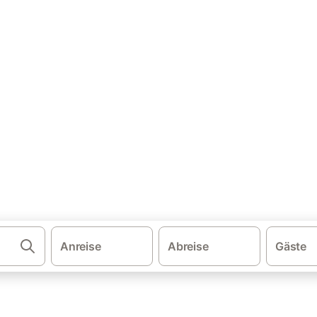
·
·
schland
Bayern
Bungalows in Franken
ow: Ferienwohnung & Ferienh
n und buchen Sie zum besten Preis!
Anreise
Abreise
Gäste