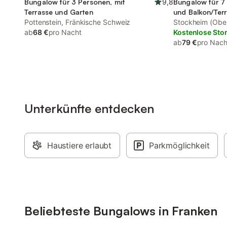
Bungalow für 3 Personen, mit
9,8
Bungalow für 7 
Terrasse und Garten
und Balkon/Terr
Pottenstein, Fränkische Schweiz
und Garten
Stockheim (Ober
ab
68 €
pro Nacht
Kostenlose Sto
ab
79 €
pro Nach
Unterkünfte entdecken
Haustiere erlaubt
Parkmöglichkeit
Beliebteste Bungalows in Franken