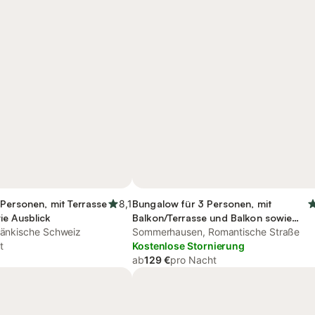
Personen, mit Terrasse
8,1
Bungalow für 3 Personen, mit
ie Ausblick
Balkon/Terrasse und Balkon sowie
Fränkische Schweiz
Terrasse
Sommerhausen, Romantische Straße
t
Kostenlose Stornierung
ab
129 €
pro Nacht