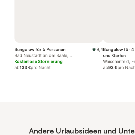
Bungalow für 6 Personen
9,4
Bungalow für 4 
Bad Neustadt an der Saale,
und Garten
Biosphärenreservat Rhön
Kostenlose Stornierung
Waischenfeld, F
ab
133 €
pro Nacht
ab
93 €
pro Nach
Andere Urlaubsideen und Unterk