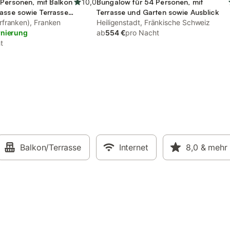
Personen, mit Balkon
10,0
Bungalow für 54 Personen, mit
asse sowie Terrasse
Terrasse und Garten sowie Ausblick
franken), Franken
Heiligenstadt, Fränkische Schweiz
rnierung
ab
554 €
pro Nacht
t
Balkon/Terrasse
Internet
8,0
& mehr