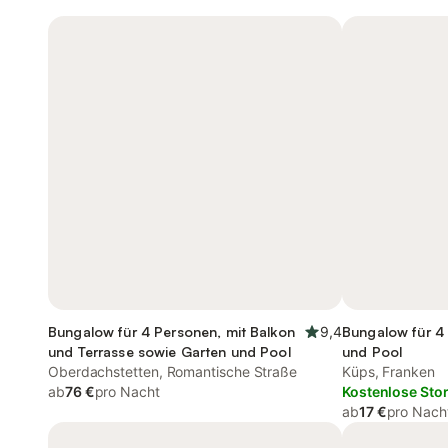
Bungalow für 4 Personen, mit Balkon
9,4
Bungalow für 4
und Terrasse sowie Garten und Pool
und Pool
Oberdachstetten, Romantische Straße
Küps, Franken
ab
76 €
pro Nacht
Kostenlose Sto
ab
17 €
pro Nach