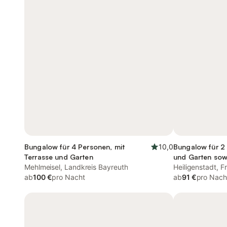
Bungalow für 4 Personen, mit
10,0
Bungalow für 2 
Terrasse und Garten
und Garten sow
Mehlmeisel, Landkreis Bayreuth
Heiligenstadt, 
ab
100 €
pro Nacht
ab
91 €
pro Nach