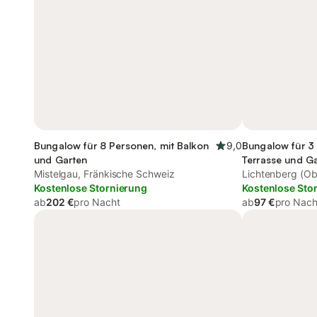
Bungalow für 8 Personen, mit Balkon
9,0
Bungalow für 3
und Garten
Terrasse und G
Mistelgau, Fränkische Schweiz
Lichtenberg (Ob
Kostenlose Stornierung
Kostenlose Sto
ab
202 €
pro Nacht
ab
97 €
pro Nach