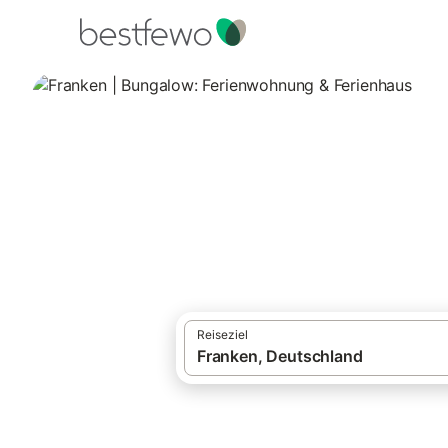
·
Ferienhäuser und Ferienwohnungen
Deut
Franken | Bungal
40 Unterkünfte für Bungalows. Vergleiche
Reiseziel