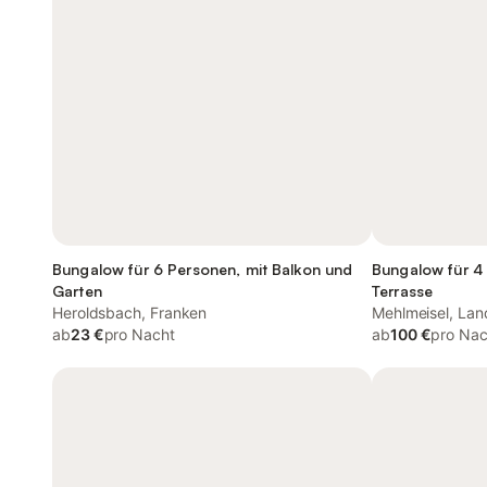
Bungalow für 6 Personen, mit Balkon und
Bungalow für 4
Garten
Terrasse
Heroldsbach, Franken
Mehlmeisel, Lan
ab
23 €
pro Nacht
ab
100 €
pro Nac