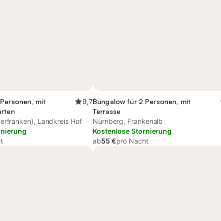
 Personen, mit
9,7
Bungalow für 2 Personen, mit
arten
Terrasse
erfranken), Landkreis Hof
Nürnberg, Frankenalb
rnierung
Kostenlose Stornierung
t
ab
55 €
pro Nacht