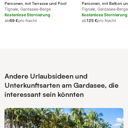
Personen, mit Terrasse und Pool
Personen, mit Balkon u
Tignale, Gardasee-Berge
Balkon/Terrasse sowie T
Tignale, Gardasee-Berg
Kostenlose Stornierung
und Garten
Kostenlose Stornierung
ab
69 €
pro Nacht
ab
125 €
pro Nacht
Andere Urlaubsideen und
Unterkunftsarten am Gardasee, die
interessant sein könnten