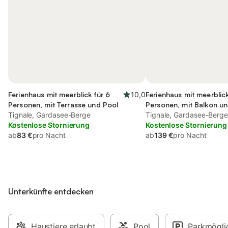
Ferienhaus mit meerblick für 6
10,0
Ferienhaus mit meerblick
Personen, mit Terrasse und Pool
Personen, mit Balkon u
Tignale, Gardasee-Berge
Balkon/Terrasse sowie T
Tignale, Gardasee-Berg
Kostenlose Stornierung
und Garten
Kostenlose Stornierung
ab
83 €
pro Nacht
ab
139 €
pro Nacht
Unterkünfte entdecken
Haustiere erlaubt
Pool
Parkmögli