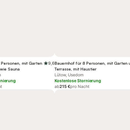
 Personen, mit Garten
9,6
Bauernhof für 8 Personen, mit Garten 
owie Sauna
Terrasse, mit Haustier
m
Lütow, Usedom
rnierung
Kostenlose Stornierung
t
ab
215 €
pro Nacht