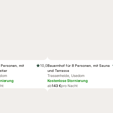
 Personen, mit
10,0
Bauernhof für 8 Personen, mit Sauna
stier
und Terrasse
edom
Trassenheide, Usedom
rnierung
Kostenlose Stornierung
ht
ab
143 €
pro Nacht