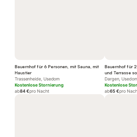
Bauernhof für 6 Personen, mit Sauna, mit
Bauernhof für 2
Haustier
und Terrasse s
Trassenheide, Usedom
Dargen, Usedo
Kostenlose Stornierung
Kostenlose Sto
ab
84 €
pro Nacht
ab
65 €
pro Nach