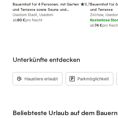
Bauernhof für 4 Personen, mit Garten
9,7
Bauernhof für 6
und Terrasse sowie Sauna und
und Terrasse
Seeblick
Usedom Stadt, Usedom
Zirchow, Usedo
ab
80 €
pro Nacht
Kostenlose Sto
ab
74 €
pro Nach
Unterkünfte entdecken
Haustiere erlaubt
Parkmöglichkeit
Beliebteste Urlaub auf dem Bauer