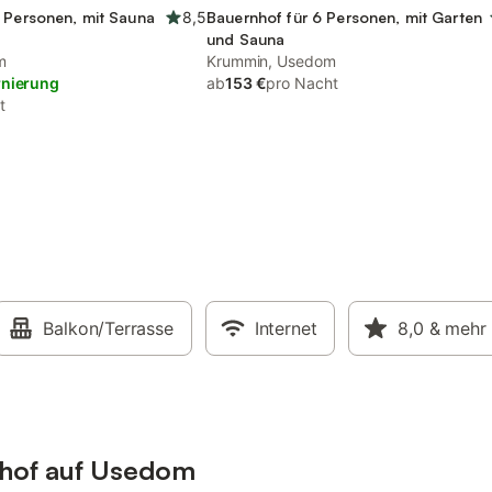
 Personen, mit Sauna
8,5
Bauernhof für 6 Personen, mit Garten
und Sauna
m
Krummin, Usedom
rnierung
ab
153 €
pro Nacht
t
Balkon/Terrasse
Internet
8,0
& mehr
nhof auf Usedom