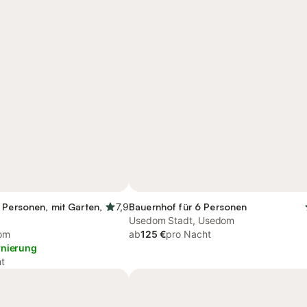
 Personen, mit Garten,
7,9
Bauernhof für 6 Personen
Usedom Stadt, Usedom
om
ab
125 €
pro Nacht
rnierung
t