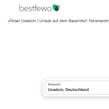
·
Ferienhäuser und Ferienwohnungen
Deut
Urlaub auf dem Bauernhof auf Usedom
Insel Usedom | U
Ferienhaus
314 Unterkünfte für Urlaub auf dem Bauer
Reiseziel