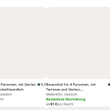
 Personen, mit Garten
9,0
Bauernhof für 4 Personen, mit
inderfreundlich
Terrasse und Garten,
 Usedom
kinderfreundlich
Mellenthin, Usedom
ht
Kostenlose Stornierung
ab
81 €
pro Nacht