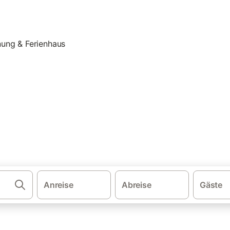
·
·
·
schland
Mecklenburg-Vorpommern
Stettiner Haff
Vorpommern Gr
rlaub auf dem Bauernhof: Fer
nhof. Vergleichen und buchen Sie zum besten Preis!
Anreise
Abreise
Gäste