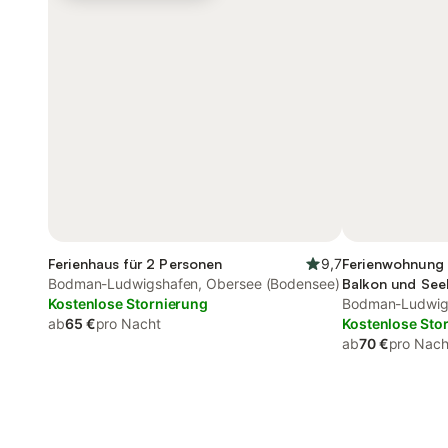
Ferienhaus für 2 Personen
9,7
Ferienwohnung 
Bodman-Ludwigshafen, Obersee (Bodensee)
Balkon und See
Kostenlose Stornierung
Bodman-Ludwigs
ab
65 €
pro Nacht
Kostenlose Sto
ab
70 €
pro Nach