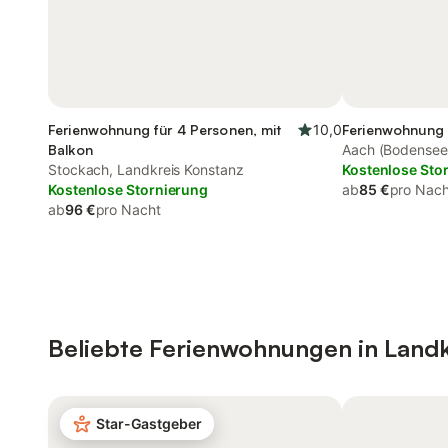
Ferienwohnung für 4 Personen, mit
10,0
Ferienwohnung 
Balkon
Aach (Bodensee)
Stockach, Landkreis Konstanz
Kostenlose Sto
Kostenlose Stornierung
ab
85 €
pro Nach
ab
96 €
pro Nacht
Beliebte Ferienwohnungen in Landk
Star-Gastgeber