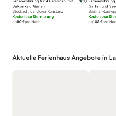
Ferienwohnung für 4 Personen, mit
9,0
Ferienwohnung 
Balkon und Garten
Garten und See
Stockach, Landkreis Konstanz
Bodman-Ludwigs
Kostenlose Stornierung
Kostenlose Sto
ab
90 €
pro Nacht
ab
108 €
pro Nac
Aktuelle Ferienhaus Angebote in L