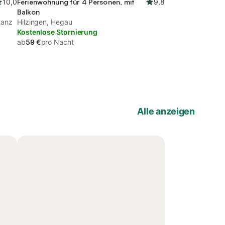
10,0
Ferienwohnung für 4 Personen, mit
9,8
Balkon
tanz
Hilzingen, Hegau
Kostenlose Stornierung
ab
59 €
pro Nacht
Alle anzeigen