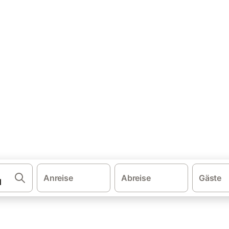
·
·
·
schland
Baden-Württemberg
Bodensee
Landkreis Konstanz
nz: Ferienhäuser & Ferienwoh
reis Konstanz und buchen Sie zum besten Preis!
Anreise
Abreise
Gäste