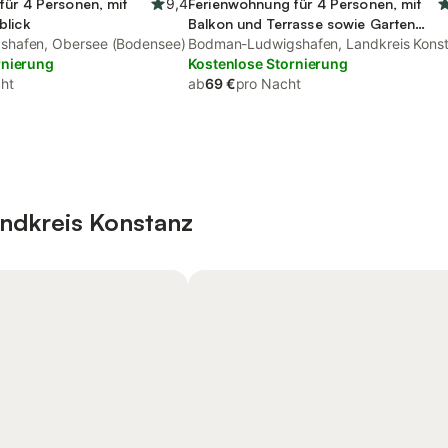
für 4 Personen, mit
9,4
Ferienwohnung für 4 Personen, mit
blick
Balkon und Terrasse sowie Garten
hafen, Obersee (Bodensee)
und Sauna
Bodman-Ludwigshafen, Landkreis Kons
rnierung
Kostenlose Stornierung
ht
ab
69 €
pro Nacht
andkreis Konstanz