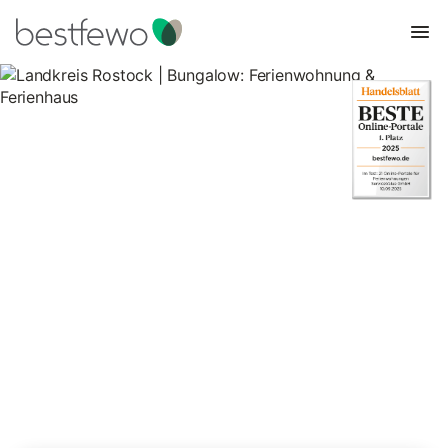
Landkreis Rostock | Bungalow:
Ferienwohnung & Ferienhaus
104 Unterkünfte für Bungalows. Vergleichen und buchen Sie
zum besten Preis!