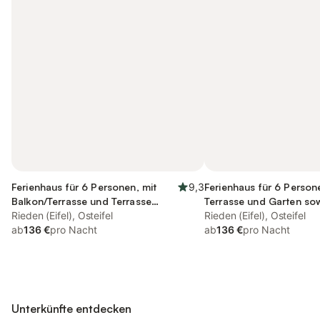
Ferienhaus für 6 Personen, mit
9,3
Ferienhaus für 6 Person
Balkon/Terrasse und Terrasse
Terrasse und Garten so
sowie Garten und Sauna
Rieden (Eifel), Osteifel
und Ausblick
Rieden (Eifel), Osteifel
ab
136 €
pro Nacht
ab
136 €
pro Nacht
Unterkünfte entdecken