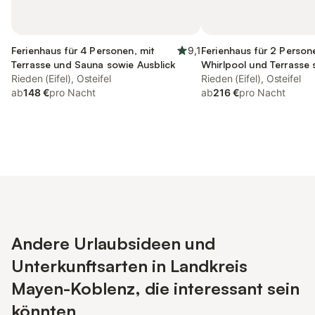
Ferienhaus für 4 Personen, mit
9,1
Ferienhaus für 2 Person
Terrasse und Sauna sowie Ausblick
Whirlpool und Terrasse 
Rieden (Eifel), Osteifel
Sauna und Ausblick
Rieden (Eifel), Osteifel
ab
148 €
pro Nacht
ab
216 €
pro Nacht
Andere Urlaubsideen und
Unterkunftsarten in Landkreis
Mayen-Koblenz, die interessant sein
könnten