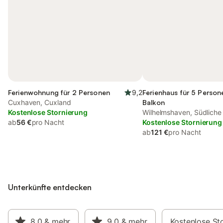
Ferienwohnung für 2 Personen
9,2
Ferienhaus für 5 Person
Cuxhaven, Cuxland
Balkon
Kostenlose Stornierung
Wilhelmshaven, Südlich
ab
56 €
pro Nacht
Kostenlose Stornierung
ab
121 €
pro Nacht
Unterkünfte entdecken
8,0
& mehr
9,0
& mehr
Kostenlose St