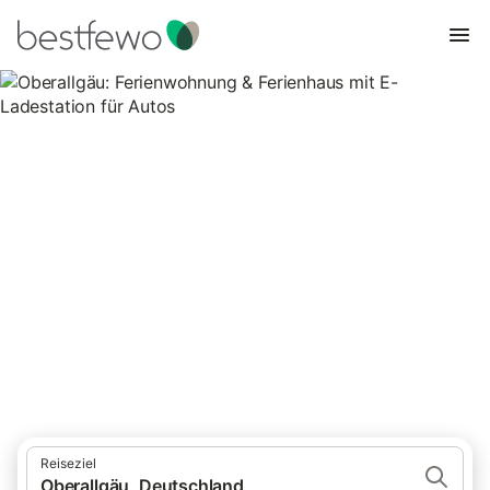
Oberallgäu: Ferienwohnung &
Ferienhaus mit E-Ladestation
für Autos
38 Unterkünfte für Ferienhäuser mit E-Ladestation. Vergleichen
und buchen Sie zum besten Preis!
Reiseziel
Oberallgäu, Deutschland