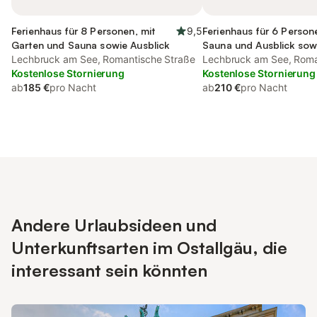
Ferienhaus für 8 Personen, mit
9,5
Ferienhaus für 6 Person
Garten und Sauna sowie Ausblick
Sauna und Ausblick sow
Lechbruck am See, Romantische Straße
und Seeblick
Lechbruck am See, Roma
Kostenlose Stornierung
Kostenlose Stornierung
ab
185 €
pro Nacht
ab
210 €
pro Nacht
Andere Urlaubsideen und
Unterkunftsarten im Ostallgäu, die
interessant sein könnten