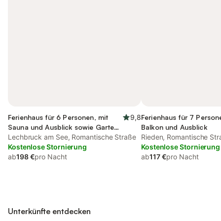
Ferienhaus für 6 Personen, mit
9,8
Ferienhaus für 7 Person
Sauna und Ausblick sowie Garten
Balkon und Ausblick
und Seeblick
Lechbruck am See, Romantische Straße
Rieden, Romantische Str
Kostenlose Stornierung
Kostenlose Stornierung
ab
198 €
pro Nacht
ab
117 €
pro Nacht
Unterkünfte entdecken