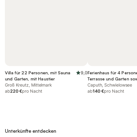
Villa für 22 Personen, mit Sauna
9,0
Ferienhaus für 4 Person
und Garten, mit Haustier
Terrasse und Garten so
Groß Kreutz, Mittelmark
Ausblick
Caputh, Schwielowsee
ab
220 €
pro Nacht
ab
140 €
pro Nacht
Unterkünfte entdecken