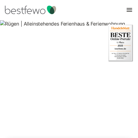
Rügen | Alleinstehendes
Ferienhaus & Ferienwohnung
2.603 Unterkünfte für Ferienhäuser in ruhiger Lage. Vergleichen
und buchen Sie zum besten Preis!