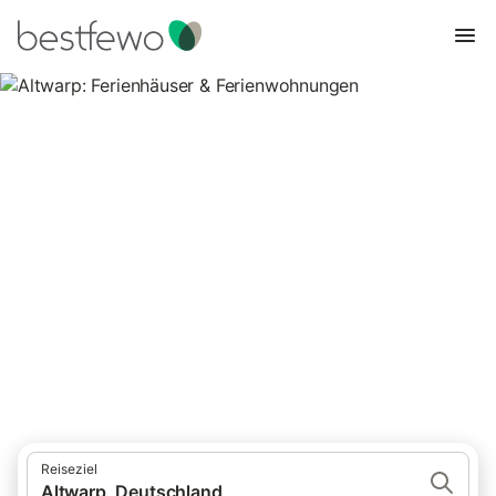
Altwarp: Ferienhäuser &
Ferienwohnungen
Vergleichen Sie 37 Unterkünfte in Altwarp und buchen Sie zum
besten Preis!
Reiseziel
Altwarp, Deutschland