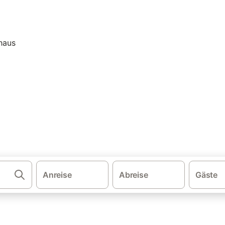
·
·
schland
Rudolstadt und Umgebung
Bungalows Bad Blankenburg
| Bungalow: Ferienwohnung &
 und buchen Sie zum besten Preis!
Anreise
Abreise
Gäste