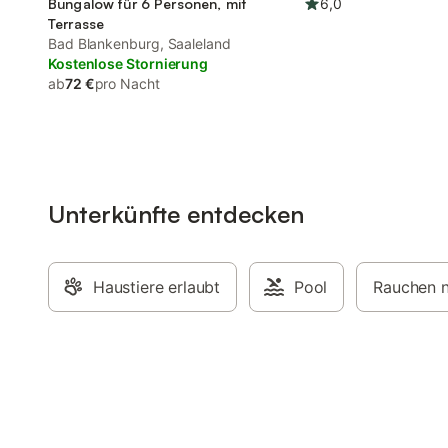
Bungalow für 6 Personen, mit
6,0
Terrasse
Bad Blankenburg, Saaleland
Kostenlose Stornierung
ab
72 €
pro Nacht
Unterkünfte entdecken
Haustiere erlaubt
Pool
Rauchen n